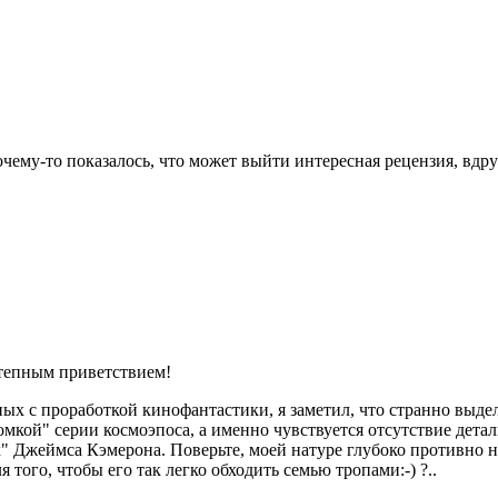
ему-то показалось, что может выйти интересная рецензия, вдруг
степным приветствием!
ных с проработкой кинофантастики, я заметил, что странно выдел
мкой" серии космоэпоса, а именно чувствуется отсутствие дета
х" Джеймса Кэмерона. Поверьте, моей натуре глубоко противно
 того, чтобы его так легко обходить семью тропами:-) ?..