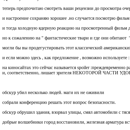
теперь предпочитаю смотреть ваши рецензии до просмотра оч
и настроение сохраняю хорошее .
но случается посмотрю фильм 
и тогда холодную ядерную реакцию на просмотренный фильм 
но к сожалению на " фантастические твари и где они обитают "
могли бы вы продегустировать этот классический американски
и если можно здесь , как предложение , возможно используете :
на киносайтах это сейчас называется spoiler :преждевременно
и, соответственно, лишает зрителя НЕКОТОРОЙ ЧАСТИ УД
обскур убил несколько людей. маги их не оживили
собрали конференцию решать этот вопрос безопасности.
обскур обрушил здания, взорвал улицы, смял автомобили с тя
добрые волшебники город восстановили, железная арматура вст