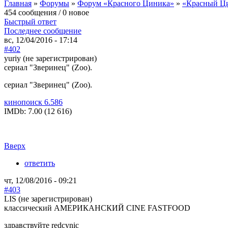
Главная
»
Форумы
»
Форум «Красного Циника»
»
«Красный Ц
454 сообщения / 0 новое
Быстрый ответ
Последнее сообщение
вс, 12/04/2016 - 17:14
#402
yuriy (не зарегистрирован)
сериал "Зверинец" (Zoo).
сериал "Зверинец" (Zoo).
кинопоиск 6.586
IMDb: 7.00 (12 616)
Вверх
ответить
чт, 12/08/2016 - 09:21
#403
LIS (не зарегистрирован)
классический АМЕРИКАНСКИЙ CINE FASTFOOD
здравствуйте
redcynic