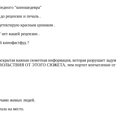
ередного "киношедевра"
до рецензии и печаль .
детектирую красным циником .
 нет вашей рецензии .
й кинофастфуд ?
 раскрытая важная сюжетная информация, которая разрушает заду
ОВОЛЬСТВИЯ ОТ ЭТОГО СЮЖЕТА, чем портит впечатление от 
сячами живых людей.
ала на место.