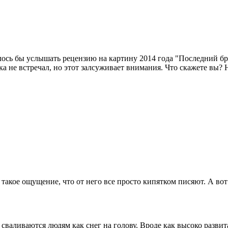
лось бы услышать рецензию на картину 2014 года "Последний б
а не встречал, но этот залсуживает внимания. Что скажете вы? 
такое ощущение, что от него все просто кипятком писяют. А вот
валиваются людям как снег на голову. Вроде как высоко развита