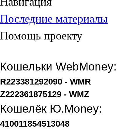
Навигация
Последние материалы
Помощь проекту
Кошельки WebMoney:
R223381292090 - WMR
Z222361875129 - WMZ
Кошелёк Ю.Money:
410011854513048