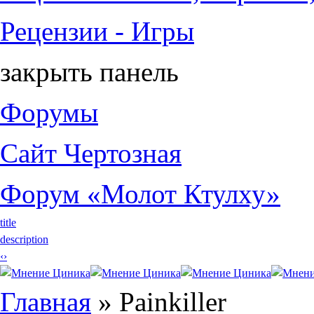
Рецензии - Игры
закрыть панель
Форумы
Сайт Чертозная
Форум «Молот Ктулху»
title
description
‹
›
Вы здесь
Главная
» Painkiller