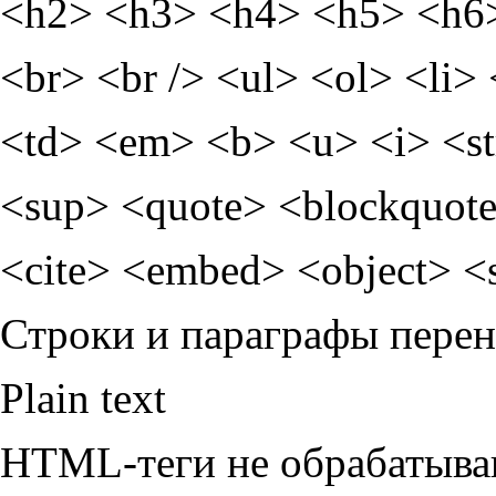
<h2> <h3> <h4> <h5> <h6> <
<br> <br /> <ul> <ol> <li>
<td> <em> <b> <u> <i> <strong> <font> <del> <ins> <sub>
<sup> <quote> <blockquote> <pre> <address> <c
<cite> <embed> <object> <s
Строки и параграфы перен
Plain text
HTML-теги не обрабатыва