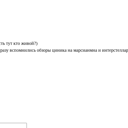
сть тут кто живой?)
сразу вспомнились обзоры циника на марсианмна и интерстеллар