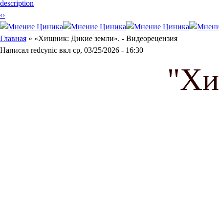
description
‹
›
Вы здесь
Главная
» «Хищник: Дикие земли». - Видеорецензия
Написал
redcynic
вкл
ср, 03/25/2026 - 16:30
"Хи