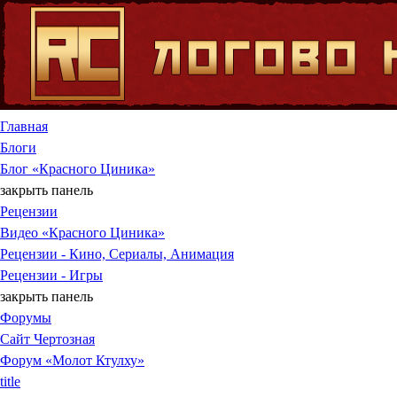
Jump to Content
Главная
Блоги
Блог «Красного Циника»
закрыть панель
Рецензии
Видео «Красного Циника»
Рецензии - Кино, Сериалы, Анимация
Рецензии - Игры
закрыть панель
Форумы
Сайт Чертозная
Форум «Молот Ктулху»
title