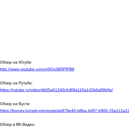
Обзор на Ютубе:
http://www.youtube.com/v/0Qg36RPfPB8
Обзор на Рутубе:
https://rutube.ru/video/db55a51240cfc80fa110a142b6a99b9e/
Обзор на Бусти:
https://boosty.to/redcynic/posts/eb878e40-b8ba-4d97-b906-15a112a2
Обзор в ВК-Видео: