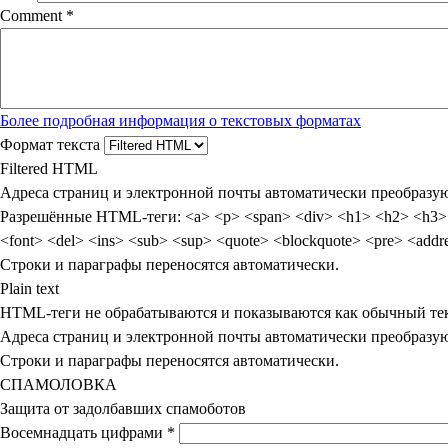
Comment
*
Более подробная информация о текстовых форматах
Формат текста
Filtered HTML
Адреса страниц и электронной почты автоматически преобразую
Разрешённые HTML-теги: <a> <p> <span> <div> <h1> <h2> <h3> <h4> <h5> <h6> <img> <map> <area> <hr> <br> <br /> <ul> 
<font> <del> <ins> <s
Строки и параграфы переносятся автоматически.
Plain text
HTML-теги не обрабатываются и показываются как обычный те
Адреса страниц и электронной почты автоматически преобразую
Строки и параграфы переносятся автоматически.
СПАМОЛОВКА
Защита от задолбавших спамоботов
Восемнадцать цифрами
*