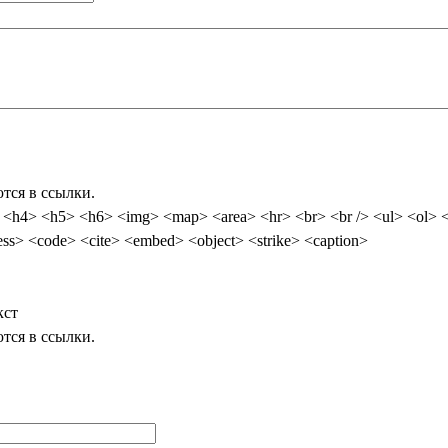
тся в ссылки.
<ol> <li> <dl> <dt> <dd> <table> <tr> <td> <em> <b> <u> <i> <strong>
ub> <sup> <quote> <blockquote> <pre> <address> <code> <cite> <embed> <object> <strike> <caption>
кст
тся в ссылки.