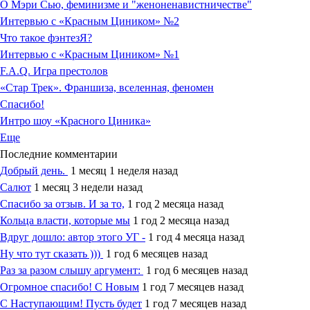
О Мэри Сью, феминизме и "женоненавистничестве"
Интервью с «Красным Циником» №2
Что такое фэнтезЯ?
Интервью с «Красным Циником» №1
F.A.Q. Игра престолов
«Стар Трек». Франшиза, вселенная, феномен
Спасибо!
Интро шоу «Красного Циника»
Еще
Последние комментарии
Добрый день.
1 месяц 1 неделя назад
Салют
1 месяц 3 недели назад
Спасибо за отзыв. И за то,
1 год 2 месяца назад
Кольца власти, которые мы
1 год 2 месяца назад
Вдруг дошло: автор этого УГ -
1 год 4 месяца назад
Ну что тут сказать )))
1 год 6 месяцев назад
Раз за разом слышу аргумент:
1 год 6 месяцев назад
Огромное спасибо! С Новым
1 год 7 месяцев назад
С Наступающим! Пусть будет
1 год 7 месяцев назад