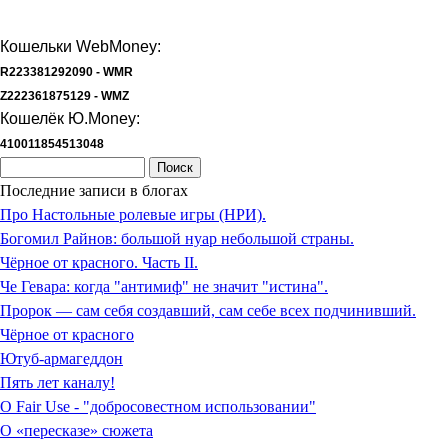
Кошельки WebMoney:
R223381292090 - WMR
Z222361875129 - WMZ
Кошелёк Ю.Money:
410011854513048
Форма поиска
Поиск
Последние записи в блогах
Про Настольные ролевые игры (НРИ).
Богомил Райнов: большой нуар небольшой страны.
Чёрное от красного. Часть II.
Че Гевара: когда "антимиф" не значит "истина".
Пророк — сам себя создавший, сам себе всех подчинивший.
Чёрное от красного
Ютуб-армагеддон
Пять лет каналу!
О Fair Use - "добросовестном использовании"
О «пересказе» сюжета