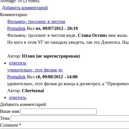
Average:
10
(
3
votes)
Добавить комментарий
Комментарии
Фильмец- троллинг в чистом
Permalink
Вкл
пт, 09/07/2012 - 20:19
Фильмец- троллинг в чистом виде.
Стива Остин
а мне жаль-
Но кого в этом УГ не ожидала увидеть, так это Дэниелса. Над
Автор:
Юлия (не зарегистрирован)
ответить
удивительно, этот фильм до
Permalink
Вкл
сб, 09/08/2012 - 14:00
удивительно, этот фильм до конца я досмотрел, а "Призрачног
Автор:
Chertoznai
ответить
Добавить комментарий
Ваше имя
Тема
Comment
*