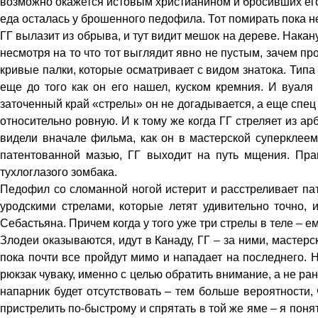
возможно окажется истовым христианином и бросивших его
еда осталась у брошенного педофила. Тот помирать пока н
ГГ вылазит из обрыва, и тут видит мешок на дереве. Накану
несмотря на то что тот выглядит явно не пустым, зачем про
кривые палки, которые осматривает с видом знатока. Типа
еще до того как он его нашел, куском кремния. И вуаля 
заточенный край «стрелы» он не догадывается, а еще спец 
относительно ровную. И к тому же когда ГГ стреляет из ар
видели вначале фильма, как он в мастерской суперклеем
патентованной мазью, ГГ выходит на путь мщения. Прав
тухлоглазого зомбака.
Педофил со сломанной ногой истерит и расстреливает па
уродскими стрелами, которые летят удивительно точно, 
Себастьяна. Причем когда у того уже три стрелы в теле – ему 
Злодеи оказываются, идут в Канаду, ГГ – за ними, мастерс
пока почти все пройдут мимо и нападает на последнего. Ну
рюкзак чуваку, именно с целью обратить внимание, а не ран
напарник будет отсутствовать – тем больше вероятности, 
пристрелить по-быстрому и спрятать в той же яме – я поня