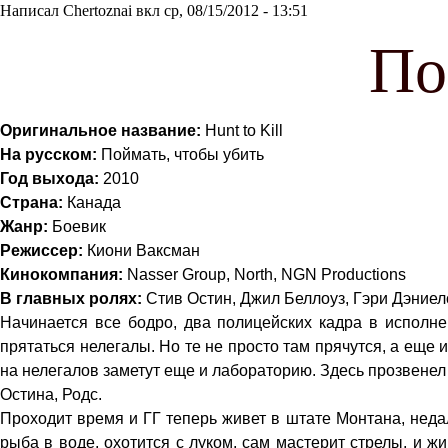
Написал
Chertoznai
вкл
ср, 08/15/2012 - 13:51
По
Оригинальное название:
Hunt to Kill
На русском:
Поймать, чтобы убить
Год выхода:
2010
Страна:
Канада
Жанр:
Боевик
Режиссер:
Киони Ваксман
Кинокомпания:
Nasser Group, North, NGN Productions
В главных ролях:
Стив Остин, Джил Беллоуз, Гэри Дэниел
Начинается все бодро, два полицейских кадра в исполне
прятаться нелегалы. Но те не просто там прячутся, а ещ
на нелегалов заметут еще и лабораторию.
Здесь прозвенел 
Остина, Родс.
Проходит время и ГГ теперь живет в штате Монтана, недал
рыба в воде, охотится с луком, сам мастерит стрелы, и ж