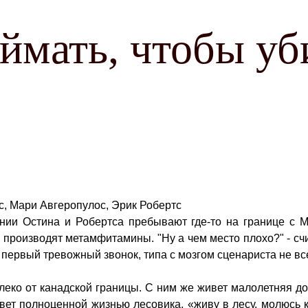
ймать, чтобы уб
с, Мари Авгеропулос, Эрик Робертс
нии Остина и Робертса пребывают где-то на границе с М
е и производят метамфитамины.
"Ну а чем место плохо?" - с
первый тревожный звонок, типа с мозгом сценариста не все
еко от канадской границы. С ним же живет малолетняя доч
ивет полноценной жизнью лесовика, «живу в лесу, молюсь 