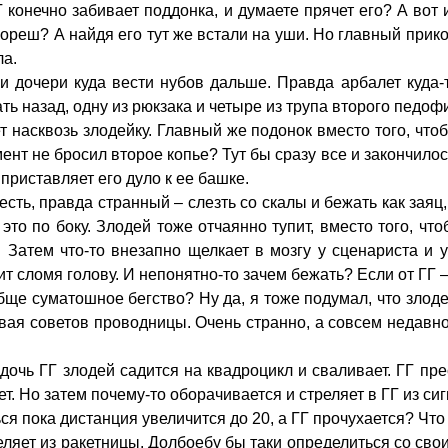
онечно забивает поддонка, и думаете прячет его? А вот и с
реш? А найдя его тут же встали на уши. Но главный прикол 
ла.
и дочери куда вести нубов дальше. Правда арбалет куда-т
ть назад, одну из рюкзака и четыре из трупа второго педоф
т насквозь злодейку. Главный же подонок вместо того, чтоб
т не бросил второе копье? Тут бы сразу все и закончилось
приставляет его дуло к ее башке.
 есть, правда странный – слезть со скалы и бежать как зая
то по боку. Злодей тоже отчаянно тупит, вместо того, что
. Затем
что-то
внезапно щелкает в мозгу у сценариста и 
жит сломя голову. И непонятно-то зачем бежать? Если от ГГ
обще суматошное бегство? Ну да, я тоже подумал, что злод
шивая советов проводницы. Очень странно, а совсем недав
очь ГГ злодей садится на квадроцикл и сваливает. ГГ прес
ет. Но затем почему-то оборачивается и стреляет в ГГ из с
я пока дистанция увеличится до 20, а ГГ прочухается? Что
яет из ракетницы. Долбоебу бы таки определиться со своим