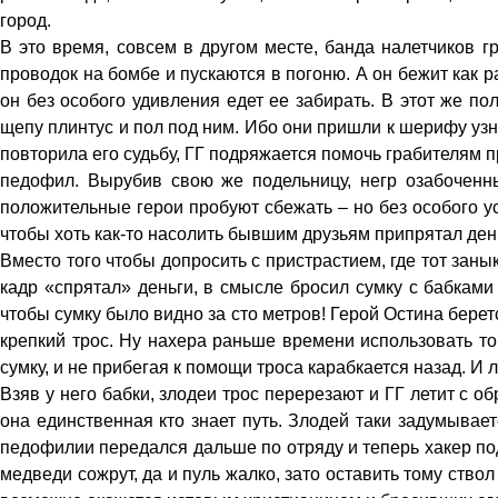
город.
В это время, совсем в другом месте, банда налетчиков г
проводок на бомбе и пускаются в погоню. А он бежит как р
он без особого удивления едет ее забирать. В этот же по
щепу плинтус и пол под ним. Ибо они пришли к шерифу узна
повторила его судьбу, ГГ подряжается помочь грабителям пр
педофил. Вырубив свою же подельницу, негр озабоченны
положительные герои пробуют сбежать – но без особого у
чтобы хоть как-то насолить бывшим друзьям припрятал ден
Вместо того чтобы допросить с пристрастием, где тот занык
кадр «спрятал» деньги, в смысле бросил сумку с бабками
чтобы сумку было видно за сто метров! Герой Остина беретс
крепкий трос. Ну нахера раньше времени использовать то
сумку, и не прибегая к помощи троса карабкается назад. И л
Взяв у него бабки, злодеи трос перерезают и ГГ летит с об
она единственная кто знает путь. Злодей таки задумываетс
педофилии передался дальше по отряду и теперь хакер под
медведи сожрут, да и пуль жалко, зато оставить тому ствол