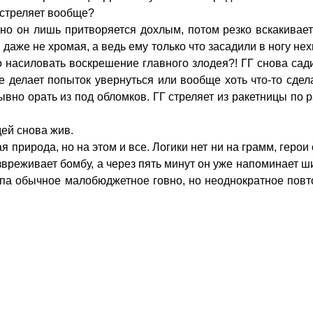
 стреляет вообще?
о он лишь притворяется дохлым, потом резко вскакивает 
даже не хромая, а ведь ему только что засадили в ногу нех
о насиловать воскрешение главного злодея?! ГГ снова сади
 делает попыток увернуться или вообще хоть что-то сделат
вно орать из под обломков. ГГ стреляет из ракетницы по р
дей снова жив.
я природа, но на этом и все. Логики нет ни на грамм, герои
звреживает бомбу, а через пять минут он уже напоминает 
ипа обычное малобюджетное говно, но неоднократное повт