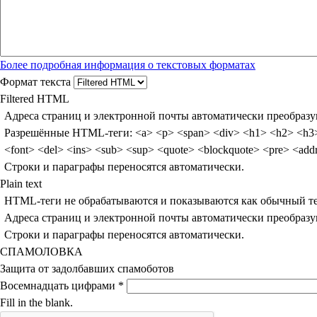
Более подробная информация о текстовых форматах
Формат текста
Filtered HTML
Адреса страниц и электронной почты автоматически преобразу
Разрешённые HTML-теги: <a> <p> <span> <div> <h1> <h2> <h3> <h4> <h5> <h6> <img> <map> <area> <hr> <br> <br /> <ul>
<font> <del> <ins> 
Строки и параграфы переносятся автоматически.
Plain text
HTML-теги не обрабатываются и показываются как обычный т
Адреса страниц и электронной почты автоматически преобразу
Строки и параграфы переносятся автоматически.
СПАМОЛОВКА
Защита от задолбавших спамоботов
Восемнадцать цифрами
*
Fill in the blank.