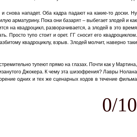
и снова нападет. Оба кадра падают на какие-то доски. Ну
илую арматурину. Пока они базарят – выбегает злодей и как
тся на квадроцикл, разворачивается, а злодей в это время
ь. Просто тупо стоит и орет. ГГ сносит его квадроциклом.
азбитому квадроциклу, взрыв. Злодей молчит, наверно таки
 стремительно тупеют прямо на глазах. Почти как у Мартина,
шизанутого Джокера. К чему эта шизофрения? Лавры Нолана
орение одних и тех же сценарных ходов в течение фильма
0/10