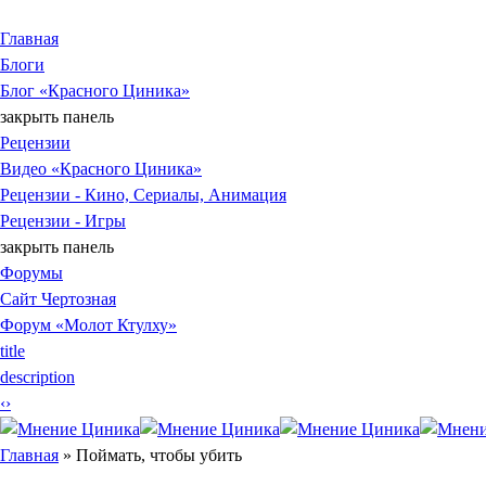
Jump to Content
Главная
Блоги
Блог «Красного Циника»
закрыть панель
Рецензии
Видео «Красного Циника»
Рецензии - Кино, Сериалы, Анимация
Рецензии - Игры
закрыть панель
Форумы
Сайт Чертозная
Форум «Молот Ктулху»
title
description
‹
›
Вы здесь
Главная
» Поймать, чтобы убить