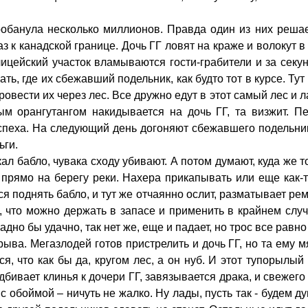
робанула несколько миллионов. Правда один из них решае
аз к канадской границе. Дочь ГГ ловят на краже и волокут 
лицейский участок вламываются гости-грабители и за секу
ть, где их сбежавший подельник, как будто тот в курсе. Ту
овести их через лес. Все дружно едут в этот самый лес и л
м орангутангом накидывается на дочь ГГ, та визжит. П
спеха. На следующий день догоняют сбежавшего подельник
ьги.
ал бабло, чувака сходу убивают. А потом думают, куда же то
 прямо на берегу реки. Нахера прикапывать или еще как-т
я поднять бабло, и тут же отчаянно ослит, разматывает рем
, что можно держать в запасе и применить в крайнем случ
адно бы удачно, так нет же, еще и падает, но трос все равн
рыва. Мегазлодей готов пристрелить и дочь ГГ, но та ему м
я, что как бы да, кругом лес, а он нуб. И этот тупорылый
бивает клинья к дочери ГГ, завязывается драка, и свежего
 с обоймой – ничуть не жалко. Ну лады, пусть так - будем д