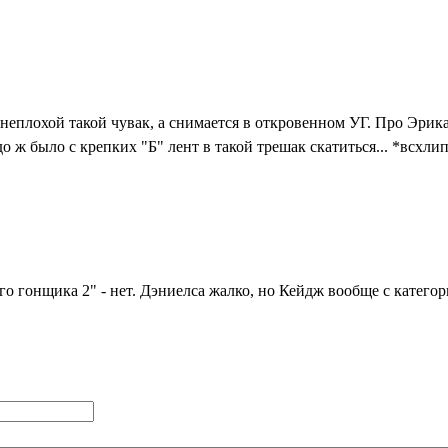
 неплохой такой чувак, а снимается в откровенном УГ. Про Эрик
о ж было с крепких "Б" лент в такой трешак скатиться... *всхли
о гонщика 2" - нет. Дэниелса жалко, но Кейдж вообще с категори