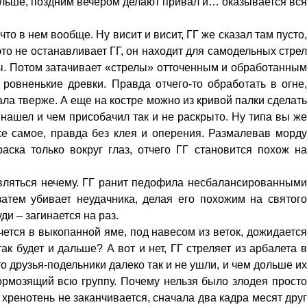
альше, поздним вечером делают привал и… оказывается вся
то в нем вообще. Ну висит и висит, ГГ же сказал там пусто,
это не останавливает ГГ, он находит для самодельных стрел
ины. Потом затачивает «стрелы» отточенным и обработанным
ровненькие древки. Правда отчего-то обработать в огне,
ла тверже. А еще на костре можно из кривой палки сделать
 нашел и чем присобачил так и не раскрыто. Ну типа вы же
же самое, правда без клея и оперения. Размалевав морду
ска только вокруг глаз, отчего ГГ становится похож на
ивляться нечему. ГГ ранит педофила несбалансированными
затем убивает неудачника, делая его похожим на святого
уди – загинается на раз.
ячется в выкопанной яме, под навесом из веток, дожидается
к будет и дальше? А вот и нет, ГГ стреляет из арбалета в
то друзья-подельники далеко так и не ушли, и чем дольше их
тормозящий всю группу. Почему нельзя было злодея просто
 хренотень не заканчивается, сначала два кадра месят друг