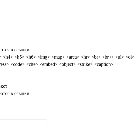
ются в ссылки.
 <ol> <li> <dl> <dt> <dd> <table> <tr> <td> <em> <b> <u> <i> <strong>
<sub> <sup> <quote> <blockquote> <pre> <address> <code> <cite> <embed> <object> <strike> <caption>
екст
ются в ссылки.