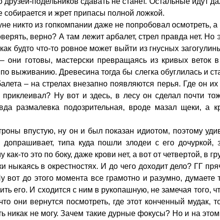
 друзей-подельников сдавать не станет. Остальные идут д
е собирается и жрет припасы полной ложкой.
не никто из гопкомпании даже не попробовал осмотреть, а ч
верять, верно? А там лежит арбалет, стрел правда нет. Но 
 как будто что-то ровное может выйти из гнусных загогул
– они готовы, мастерски превращаясь из кривых веток в 
по выживанию. Древесина тогда бы слегка обуглилась и ста
балета – на стрелах внезапно появляются перья. Где он их
 приклеивал? Ну вот и здесь, в лесу он сделал почти то
да размалевка подозрительная, вроде мазал щеки, а кра
троны впустую, ну он и был показан идиотом, поэтому уд
и допрашивает, типа куда пошли злодеи с его дочуркой, 
как-то это по боку, даже крови нет, а вот от четвертой, в гр
ки ныкаясь в окрестностях. И до чего доходит дело? ГГ пр
 вот до этого момента все грамотно и разумно, думаете та
ить его. И сходится с ним в рукопашную, не замечая того, ч
что они вернутся посмотреть, где этот конченный мудак, 
ть никак не могу. Зачем такие дурные фокусы? Но и на этом