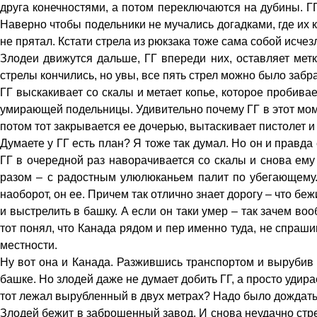
друга конечностями, а потом переключаются на дубины. ГГ к
Наверно чтобы подельники не мучались догадками, где их ко
не прятал. Кстати стрела из рюкзака тоже сама собой исчез
Злодеи движутся дальше, ГГ впереди них, оставляет метк
стрелы кончились, но увы, все пять стрел можно было забра
ГГ выскакивает со скалы и метает копье, которое пробивае
умирающей подельницы. Удивительно почему ГГ в этот момен
потом тот закрывается ее дочерью, вытаскивает пистолет и 
Думаете у ГГ есть план? Я тоже так думал. Но он и правда
ГГ в очередной раз наворачивается со скалы и снова ему э
разом – с радостным улюлюканьем палит по убегающему
наоборот, он ее. Причем так отлично знает дорогу – что бе
и выстрелить в башку. А если он таки умер – так зачем во
тот понял, что Канада рядом и пер именно туда, не спра
местности.
Ну вот она и Канада. Разжившись транспортом и вырубив д
башке. Но злодей даже не думает добить ГГ, а просто удира
тот лежал вырубленный в двух метрах? Надо было дождатьс
Злодей бежит в заброшенный завод. И снова неудачно стрел