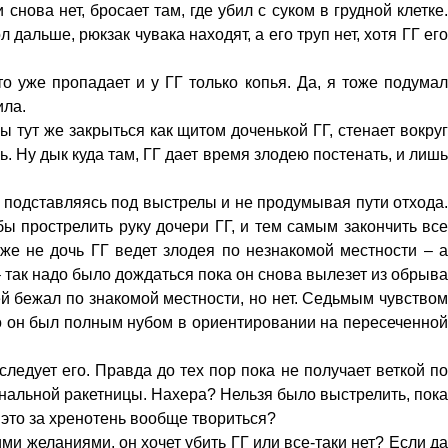
нова нет, бросает там, где убил с суком в грудной клетке.
дальше, рюкзак чувака находят, а его труп нет, хотя ГГ его
о уже пропадает и у ГГ только копья. Да, я тоже подумал
ила.
ы тут же закрыться как щитом доченькой ГГ, стенает вокруг
. Ну дык куда там, ГГ дает время злодею постенать, и лишь
ц, подставляясь под выстрелы и не продумывая пути отхода.
бы прострелить руку дочери ГГ, и тем самым закончить все
уже не дочь ГГ
ведет
злодея по незнакомой местности – 
 – так надо было дождаться пока он снова вылезет из обрыва
ей бежал по знакомой местности, но нет. Седьмым чувством
но он был полным нубом в ориентировании на пересеченной
ледует его. Правда до тех пор пока не получает веткой по
игнальной ракетницы. Нахера? Нельзя было выстрелить, пока
 это за хренотень вообще твориться?
и желаниями, он хочет убить ГГ или все-таки нет? Если да