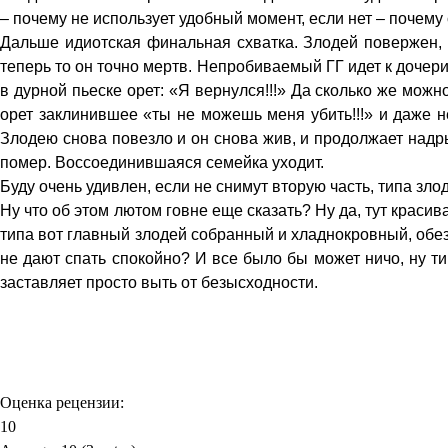
– почему не использует удобный момент, если нет – почему
Дальше идиотская финальная схватка. Злодей повержен, н
теперь то он точно мертв. Непробиваемый ГГ идет к дочери 
в дурной пьеске орет: «Я вернулся!!!» Да сколько же можн
орет заклинившее «ты не можешь меня убить!!!» и даже не
Злодею снова повезло и он снова жив, и продолжает надры
помер. Воссоединившаяся семейка уходит.
Буду очень удивлен, если не снимут вторую часть, типа зло
Ну что об этом лютом говне еще сказать? Ну да, тут красива
типа вот главный злодей собранный и хладнокровный, обе
не дают спать спокойно? И все было бы может ничо, ну т
заставляет просто выть от безысходности.
Оценка рецензии:
10