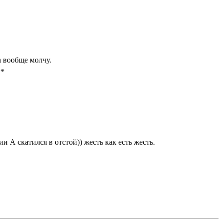
а вообще молчу.
п*
и А скатился в отстой)) жесть как есть жесть.