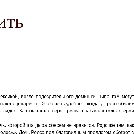
ить
ексикой, возле подозрительного домишки. Типа там могут
читают сценаристы. Это очень удобно - когда устроят облаву
 ладно. Завязывается перестрелка, спасается только герой
ь, которой эта дыра совсем не нравится. Родс же там, как
колесу». Дочь Родса под благовидным предлогом сбегает в