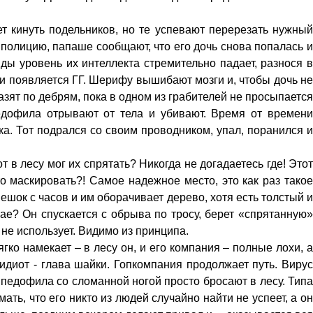
т кинуть подельников, но те успевают перерезать нужный
в полицию, папаше сообщают, что его дочь снова попалась и
нды уровень их интеллекта стремительно падает, разнося в
т и появляется ГГ. Шерифу вышибают мозги и, чтобы дочь не
азят по дебрям, пока в одном из грабителей не просыпается
едофила отрывают от тела и убивают. Время от времени
а. Тот подрался со своим проводником, упал, поранился и
т в лесу мог их спрятать? Никогда не догадаетесь где! Этот
о маскировать?! Самое надежное место, это как раз такое
ешок с часов и им оборачивает дерево, хотя есть толстый и
ае? Он спускается с обрыва по тросу, берет «спрятанную»
о не использует. Видимо из принципа.
ягко намекает – в лесу он, и его компания – полные лохи, а
 идиот - глава шайки. Гопкомпания продолжает путь. Вирус
 педофила со сломанной ногой просто бросают в лесу. Типа
умать, что его никто из людей
случайно
найти не успеет, а о