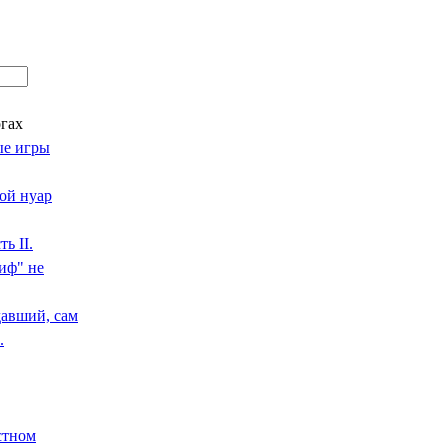
огах
ые игры
ой нуар
ь II.
миф" не
давший, сам
.
естном