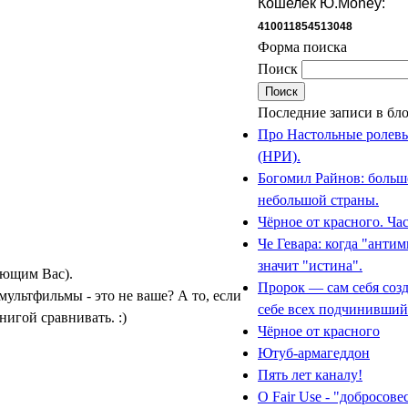
Кошелёк Ю.Money:
410011854513048
Форма поиска
Поиск
Последние записи в бл
Про Настольные ролев
(НРИ).
Богомил Райнов: больш
небольшой страны.
Чёрное от красного. Част
Че Гевара: когда "анти
значит "истина".
ающим Вас).
Пророк — сам себя соз
мультфильмы - это не ваше? А то, если
себе всех подчинивший
нигой сравнивать. :)
Чёрное от красного
Ютуб-армагеддон
Пять лет каналу!
О Fair Use - "добросов