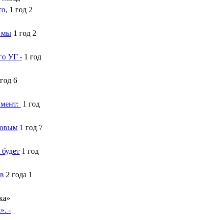
то,
1 год 2
е мы
1 год 2
го УГ -
1 год
 год 6
умент:
1 год
Новым
1 год 7
 будет
1 год
ев
2 года 1
ка»
». -