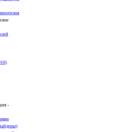
орецензия
нзии
олей
010)
ия -
иями
лайдеры)