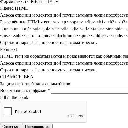
Формат текста
Filtered HTML
Адреса страниц и электронной почты автоматически преобразую
Разрешённые HTML-теги: <a> <p> <span> <div> <h1> <h2> <h3>
<hr> <br> <br /> <ul> <ol> <li> <dl> <dt> <dd> <table> <tr> <td> <em> <b> <u> <i> <strong> <font>
<ins> <sub> <sup> <quote> <blockquote> 
Строки и параграфы переносятся автоматически.
Plain text
HTML-теги не обрабатываются и показываются как обычный те
Адреса страниц и электронной почты автоматически преобразую
Строки и параграфы переносятся автоматически.
СПАМОЛОВКА
Защита от задолбавших спамоботов
Восемнадцать цифрами
*
Fill in the blank.