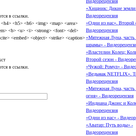
Видеорецензия
«Хищник: Дикие земли»
Видеорецензия
тся в ссылки.
«Одни из нас». Второй 
 <h4> <h5> <h6> <img> <map> <area>
Видеорецензия
 <del>
«Мятежная Луна, часть
<pre> <address> <code> <cite> <embed> <object> <strike> <caption>
шрамы» - Видеореценз
«Властелин Колец: Кол
Второй сезон - Видеоре
кст
«Чужой: Ромул» - Виде
тся в ссылки.
«Ведьмак NETFLIX». Тр
Видеорецензия
«Мятежная Луна, часть 
огня» - Видеорецензия
«Индиана Джонс и Коле
Видеорецензия
«Одни из нас» - Видео
«Аватар: Путь воды» -
Видеорецензия