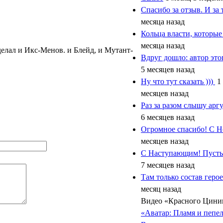
Спасибо за отзыв. И за 
месяца назад
Кольца власти, которы
месяца назад
делал и Икс-Менов. и Блейд, и Мутант-
Вдруг дошло: автор это
5 месяцев назад
Ну что тут сказать )))
1
месяцев назад
Раз за разом слышу арг
6 месяцев назад
Огромное спасибо! С 
месяцев назад
С Наступающим! Пусть
7 месяцев назад
Там только состав геро
месяц назад
Видео «Красного Цини
«Аватар: Пламя и пепел