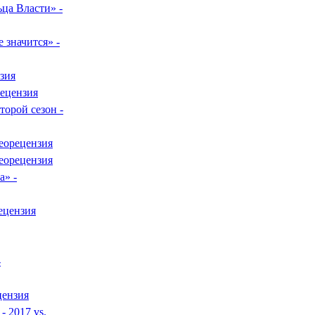
ца Власти» -
 значится» -
зия
рецензия
орой сезон -
еорецензия
еорецензия
а» -
ецензия
-
цензия
- 2017 vs.