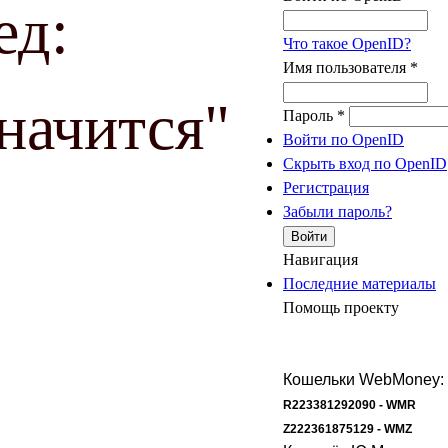
ед:
Что такое OpenID?
Имя пользователя
*
значится"
Пароль
*
Войти по OpenID
Скрыть вход по OpenID
Регистрация
Забыли пароль?
Навигация
Последние материалы
Помощь проекту
Кошельки WebMoney:
R223381292090 - WMR
Z222361875129 - WMZ