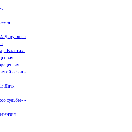
. -
сезон -
 2: Дарующая
ия
ьца Власти».
цензия
орецензия
етий сезон -
1: Дитя
со судьбы» -
рецензия