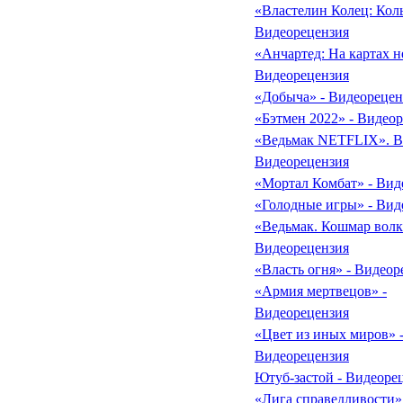
«Властелин Колец: Коль
Видеорецензия
«Анчартед: На картах не
Видеорецензия
«Добыча» - Видеорецен
«Бэтмен 2022» - Видео
«Ведьмак NETFLIX». Вт
Видеорецензия
«Мортал Комбат» - Вид
«Голодные игры» - Вид
«Ведьмак. Кошмар волк
Видеорецензия
«Власть огня» - Видеор
«Армия мертвецов» -
Видеорецензия
«Цвет из иных миров» 
Видеорецензия
Ютуб-застой - Видеоре
«Лига справедливости» 