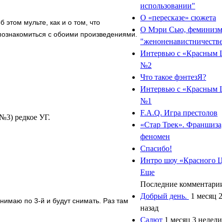
использовании"
О «пересказе» сюжета
 этом мульте, как и о том, что
О Мэри Сью, феминизм
познакомиться с обоими произведениями.
"женоненавистничеств
Интервью с «Красным
№2
Что такое фэнтезЯ?
Интервью с «Красным
№1
F.A.Q. Игра престолов
№3) редкое УГ.
«Стар Трек». Франшиза,
феномен
Спасибо!
Интро шоу «Красного 
Еще
Последние комментари
Добрый день.
1 месяц 
нимаю по 3-й и будут снимать. Раз там
назад
Салют
1 месяц 3 недели