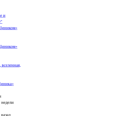
е и
е"
 Циником»
 Циником»
 вселенная,
Циника»
и
2 недели
 назад