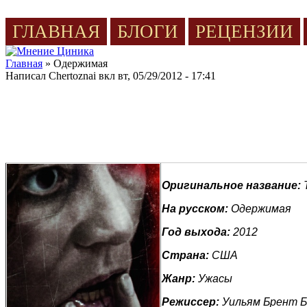
Jump to Content
ГЛАВНАЯ
БЛОГИ
РЕЦЕНЗИИ
Главная
» Одержимая
Вы здесь
Написал
Chertoznai
вкл
вт, 05/29/2012 - 17:41
Оригинальное название:
T
На русском:
Одержимая
Год выхода:
2012
Страна:
США
Жанр:
Ужасы
Режиссер:
Уильям Брент Б