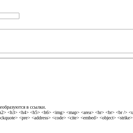
еобразуются в ссылки.
<hr> <br> <br /> <ul> <ol> <li> <dl> <dt> <dd> <table> <tr> <td> <em> <b> <u>
<i> <strong> <font> <del> <ins> <sub> <sup> <quote> <blockquote> <pre> <address> <code> <cite> <embed> <object