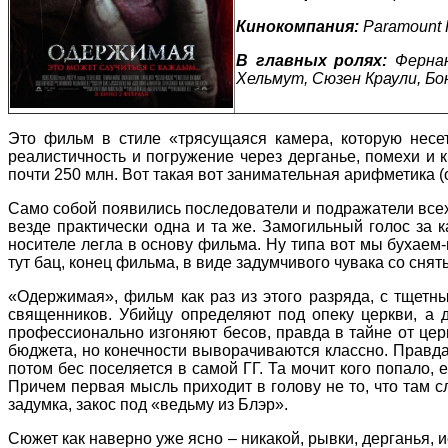
Кинокомпания:
Paramount 
В главных ролях:
Ферна
Хельмут, Сюзен Краули, Бо
Это фильм в стиле «трясущаяся камера, которую несет
реалистичность и погружение через дерганье, помехи и к
почти 250 млн. Вот такая вот занимательная арифметика 
Само собой появились последователи и подражатели все
везде практически одна и та же. Замогильный голос за к
носителе легла в основу фильма. Ну типа вот мы бухаем-ве
тут бац, конец фильма, в виде задумчивого чувака со сн
«Одержимая», фильм как раз из этого разряда, с тщетны
священников. Убийцу определяют под опеку церкви, а д
профессионально изгоняют бесов, правда в тайне от цер
бюджета, но конечности выворачиваются классно. Правда, 
потом бес поселяется в самой ГГ. Та мочит кого попало,
Причем первая мысль приходит в голову не то, что там сл
задумка, закос под «ведьму из Блэр».
Сюжет как наверно уже ясно – никакой, рывки, дерганья, 