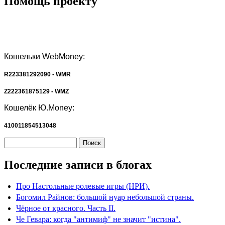
Помощь проекту
Кошельки WebMoney:
R223381292090 - WMR
Z222361875129 - WMZ
Кошелёк Ю.Money:
410011854513048
Поиск
Форма поиска
Последние записи в блогах
Про Настольные ролевые игры (НРИ).
Богомил Райнов: большой нуар небольшой страны.
Чёрное от красного. Часть II.
Че Гевара: когда "антимиф" не значит "истина".