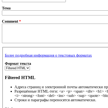
Тема
Comment
*
Более подробная информация о текстовых форматах
Формат текста
Filtered HTML
Адреса страниц и электронной почты автоматически пр
Разрешённые HTML-теги: <a> <p> <span> <div> <h1> <h2> <h3> <h4> <h5> <h6> <img> <map> <area> 
Строки и параграфы переносятся автоматически.