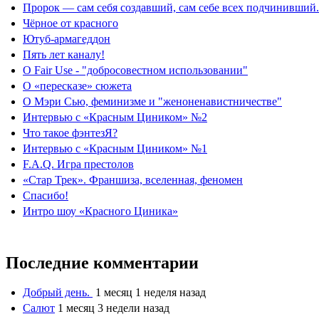
Пророк — сам себя создавший, сам себе всех подчинивший.
Чёрное от красного
Ютуб-армагеддон
Пять лет каналу!
О Fair Use - "добросовестном использовании"
О «пересказе» сюжета
О Мэри Сью, феминизме и "женоненавистничестве"
Интервью с «Красным Циником» №2
Что такое фэнтезЯ?
Интервью с «Красным Циником» №1
F.A.Q. Игра престолов
«Стар Трек». Франшиза, вселенная, феномен
Спасибо!
Интро шоу «Красного Циника»
Последние комментарии
Добрый день.
1 месяц 1 неделя назад
Салют
1 месяц 3 недели назад