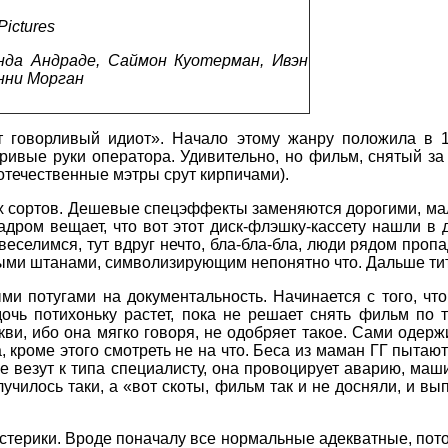
Pictures
нда Андраде, Саймон Куотерман, Ивэн
нни Морган
 говорливый идиот». Начало этому жанру положила в 1
ривые руки оператора. Удивительно, но фильм, снятый за
(отечественные мэтры срут кирпичами).
х сортов. Дешевые спецэффекты заменяются дорогими, мал
адром вещает, что вот этот диск-флэшку-кассету нашли в д
селимся, тут вдруг нечто, бла-бла-бла, люди рядом пропада
ятыми штанами, символизирующим непонятно что. Дальше тит
ми потугами на документальность. Начинается с того, чт
очь потихоньку растет, пока не решает снять фильм по 
кви, ибо она мягко говоря, не одобряет такое. Сами одер
кроме этого смотреть не на что. Беса из маман ГГ пытаютс
 ее везут к типа специалисту, она провоцирует аварию, ма
училось таки, а «вот скоты, фильм так и не досняли, и вып
истерики. Вроде поначалу все нормальные адекватные, пото