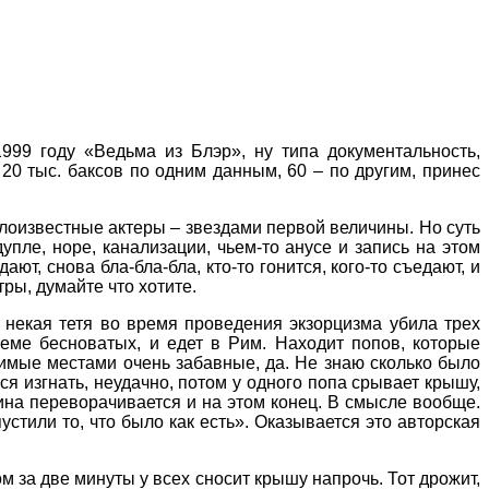
999 году «Ведьма из Блэр», ну типа документальность,
 20 тыс. баксов по одним данным, 60 – по другим, принес
оизвестные актеры – звездами первой величины. Но суть
упле, норе, канализации, чьем-то анусе и запись на этом
ют, снова бла-бла-бла, кто-то гонится, кого-то съедают, и
ры, думайте что хотите.
о некая тетя во время проведения экзорцизма убила трех
теме бесноватых, и едет в Рим. Находит попов, которые
жимые местами очень забавные, да. Не знаю сколько было
я изгнать, неудачно, потом у одного попа срывает крышу,
шина переворачивается и на этом конец. В смысле вообще.
устили то, что было как есть». Оказывается это авторская
м за две минуты у всех сносит крышу напрочь. Тот дрожит,