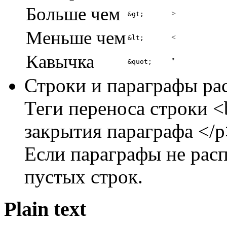
Больше чем
>
&gt;
Меньше чем
<
&lt;
Кавычка
"
&quot;
Строки и параграфы ра
Теги переноса строки <b
закрытия параграфа </p
Если параграфы не расп
пустых строк.
Plain text