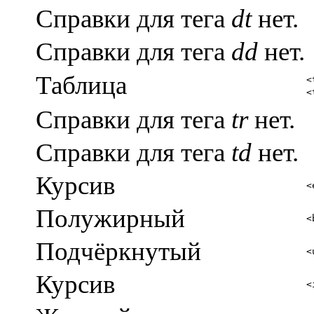
Справки для тега
dt
нет.
Справки для тега
dd
нет.
Таблица
<
<
Справки для тега
tr
нет.
Справки для тега
td
нет.
Курсив
<
Полужирный
<
Подчёркнутый
<
Курсив
<