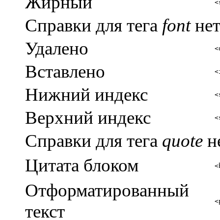
Жирный
<
Справки для тега
font
нет
Удалено
<
Вставлено
<
Нижний индекс
<
Верхний индекс
<
Справки для тега
quote
не
Цитата блоком
<
Отформатированный
<
текст