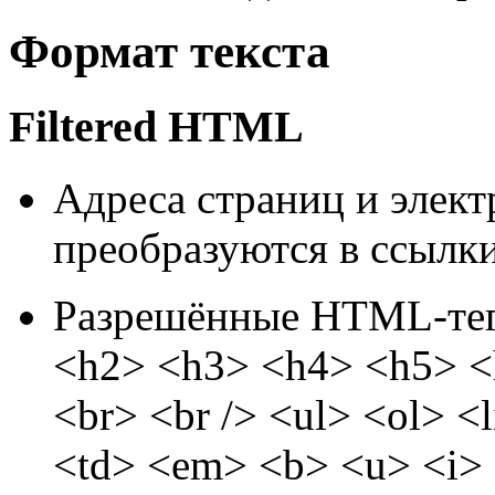
Формат текста
Filtered HTML
Адреса страниц и элек
преобразуются в ссылки
Разрешённые HTML-теги
<h2> <h3> <h4> <h5> <
<br> <br /> <ul> <ol> <
<td> <em> <b> <u> <i> 