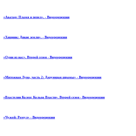
«Аватар: Пламя и пепел». - Видеорецензия
«Хищник: Дикие земли». - Видеорецензия
«Одни из нас». Второй сезон - Видеорецензия
«Мятежная Луна, часть 2: Дарующая шрамы» - Видеорецензия
«Властелин Колец: Кольца Власти». Второй сезон - Видеорецензия
«Чужой: Ромул» - Видеорецензия