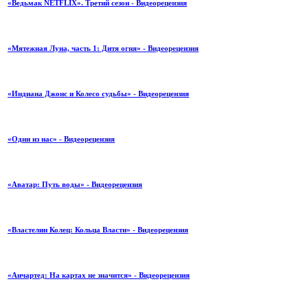
«Ведьмак NETFLIX». Третий сезон - Видеорецензия
«Мятежная Луна, часть 1: Дитя огня» - Видеорецензия
«Индиана Джонс и Колесо судьбы» - Видеорецензия
«Одни из нас» - Видеорецензия
«Аватар: Путь воды» - Видеорецензия
«Властелин Колец: Кольца Власти» - Видеорецензия
«Анчартед: На картах не значится» - Видеорецензия