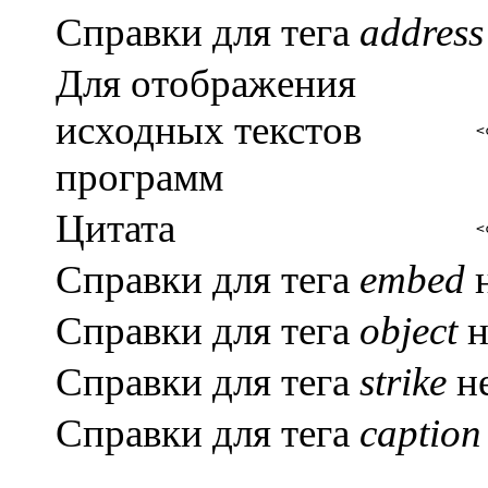
Справки для тега
address
Для отображения
исходных текстов
<
программ
Цитата
<
Справки для тега
embed
н
Справки для тега
object
н
Справки для тега
strike
не
Справки для тега
caption