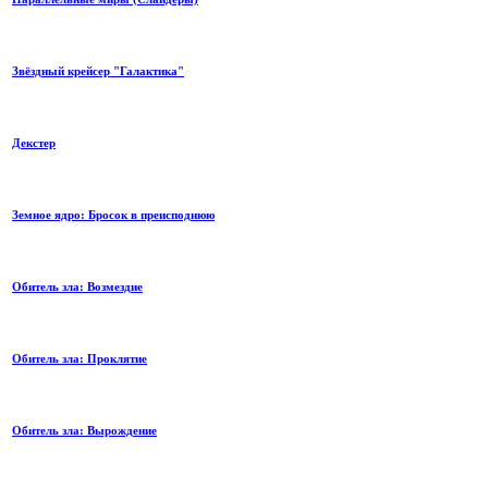
Звёздный крейсер "Галактика"
Декстер
Земное ядро: Бросок в преисподнюю
Обитель зла: Возмездие
Обитель зла: Проклятие
Обитель зла: Вырождение