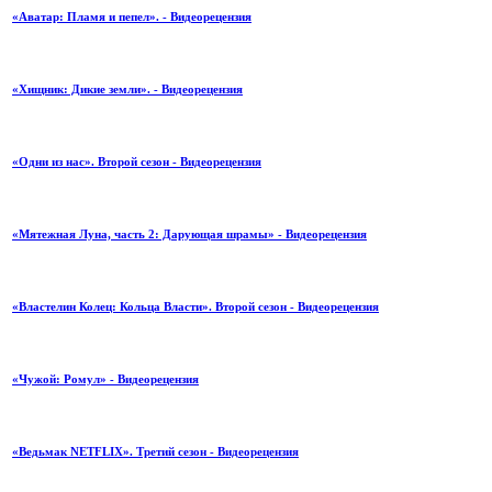
«Аватар: Пламя и пепел». - Видеорецензия
«Хищник: Дикие земли». - Видеорецензия
«Одни из нас». Второй сезон - Видеорецензия
«Мятежная Луна, часть 2: Дарующая шрамы» - Видеорецензия
«Властелин Колец: Кольца Власти». Второй сезон - Видеорецензия
«Чужой: Ромул» - Видеорецензия
«Ведьмак NETFLIX». Третий сезон - Видеорецензия