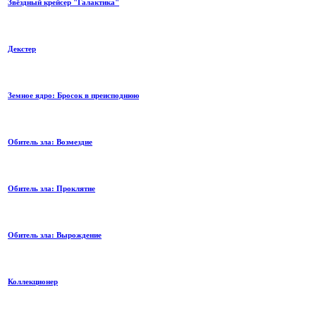
Звёздный крейсер "Галактика"
Декстер
Земное ядро: Бросок в преисподнюю
Обитель зла: Возмездие
Обитель зла: Проклятие
Обитель зла: Вырождение
Коллекционер