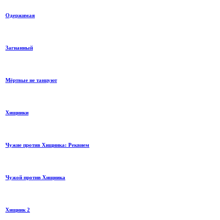
Одержимая
Загнанный
Мёртвые не танцуют
Хищники
Чужие против Хищника: Реквием
Чужой против Хищника
Хищник 2