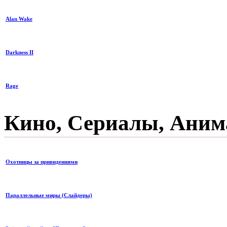
Alan Wake
Darkness II
Rage
Кино, Сериалы, Анима
Охотницы за привидениями
Параллельные миры (Слайдеры)