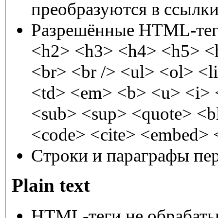
преобразуются в ссылки
Разрешённые HTML-теги
<h2> <h3> <h4> <h5> <h6
<br> <br /> <ul> <ol> <l
<td> <em> <b> <u> <i> <strong> <font> <del> <ins>
<sub> <sup> <quote> <blockquote> 
<code> <cite> <embed> <
Строки и параграфы пер
Plain text
HTML-теги не обрабаты