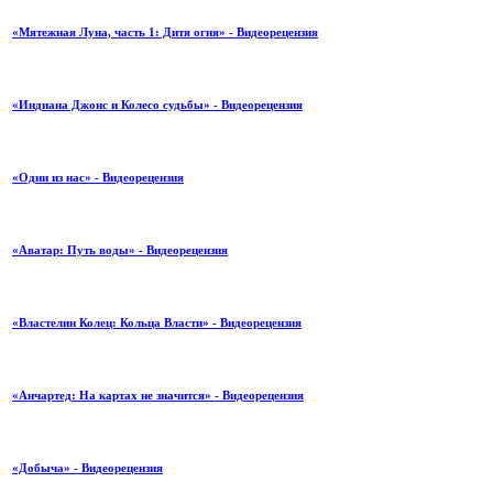
«Мятежная Луна, часть 1: Дитя огня» - Видеорецензия
«Индиана Джонс и Колесо судьбы» - Видеорецензия
«Одни из нас» - Видеорецензия
«Аватар: Путь воды» - Видеорецензия
«Властелин Колец: Кольца Власти» - Видеорецензия
«Анчартед: На картах не значится» - Видеорецензия
«Добыча» - Видеорецензия