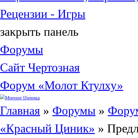
Рецензии - Игры
закрыть панель
Форумы
Сайт Чертозная
Форум «Молот Ктулху»
Вы здесь
Главная
»
Форумы
»
Фору
«Красный Циник»
» Пред