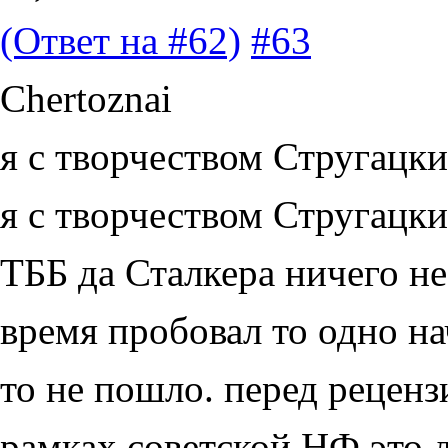
(Ответ на #62)
#63
Chertoznai
я с творчеством Стругацк
я с творчеством Стругацк
ТББ да Сталкера ничего не 
время пробовал то одно нач
то не пошло. перед реценз
рамках советской НФ это 