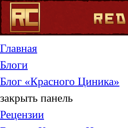
Jump to Content
Главная
Блоги
Блог «Красного Циника»
закрыть панель
Рецензии