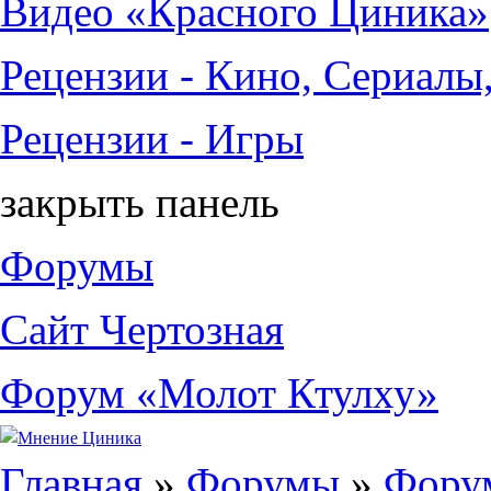
Видео «Красного Циника»
Рецензии - Кино, Сериалы
Рецензии - Игры
закрыть панель
Форумы
Сайт Чертозная
Форум «Молот Ктулху»
Вы здесь
Главная
»
Форумы
»
Фору