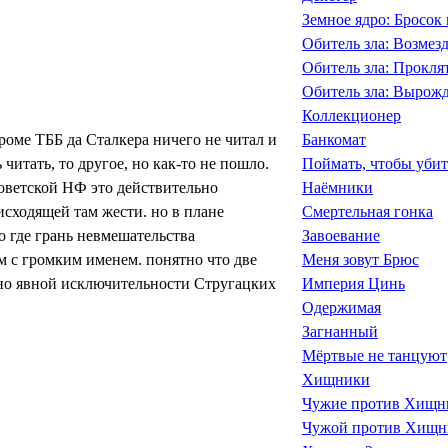
Земное ядро: Бросо
Обитель зла: Возмез
Обитель зла: Прокля
Обитель зла: Вырож
Коллекционер
роме ТББ да Сталкера ничего не читал и
Банкомат
 читать, то другое, но как-то не пошло.
Поймать, чтобы убит
советской НФ это действительно
Наёмники
сходящей там жести. но в плане
Смертельная гонка
 где грань невмешательства
Завоевание
м с громким именем. понятно что две
Меня зовут Брюс
но явной исключительности Стругацких
Империя Цинь
Одержимая
Загнанный
Мёртвые не танцуют
Хищники
Чужие против Хищни
Чужой против Хищн