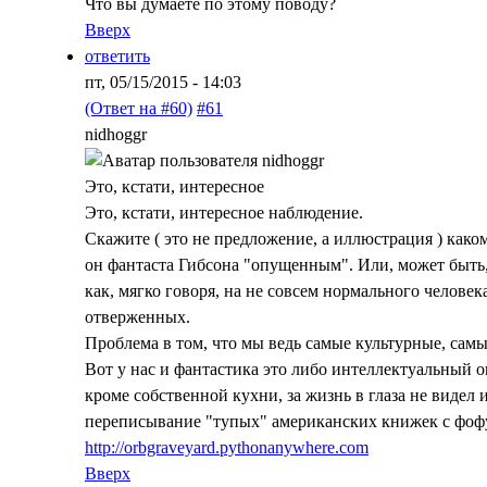
Что вы думаете по этому поводу?
Вверх
ответить
пт, 05/15/2015 - 14:03
(Ответ на #60)
#61
nidhoggr
Это, кстати, интересное
Это, кстати, интересное наблюдение.
Скажите ( это не предложение, а иллюстрация ) како
он фантаста Гибсона "опущенным". Или, может быть,
как, мягко говоря, на не совсем нормального человек
отверженных.
Проблема в том, что мы ведь самые культурные, самы
Вот у нас и фантастика это либо интеллектуальный о
кроме собственной кухни, за жизнь в глаза не видел 
переписывание "тупых" американских книжек с фоф
http://orbgraveyard.pythonanywhere.com
Вверх