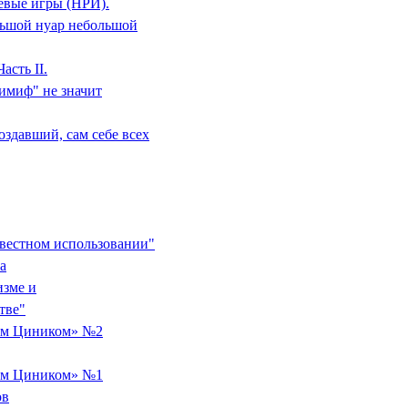
евые игры (НРИ).
льшой нуар небольшой
асть II.
тимиф" не значит
оздавший, сам себе всех
совестном использовании"
а
зме и
тве"
ым Циником» №2
ым Циником» №1
ов