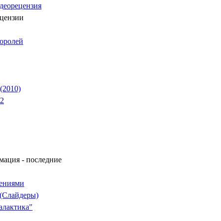
деорецензия
ецензии
королей
 (2010)
 2
мация - последние
дениями
(Слайдеры)
алактика"