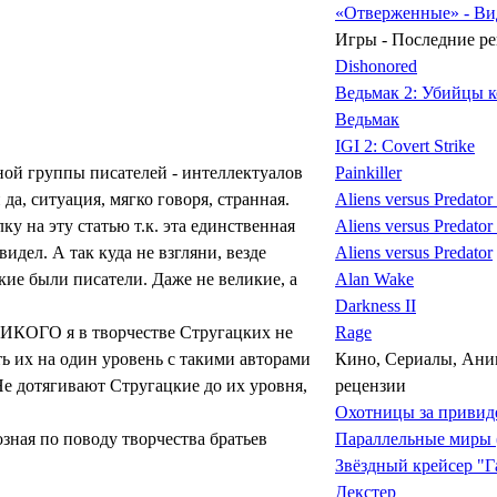
«Отверженные» - Ви
Игры - Последние р
Dishonored
Ведьмак 2: Убийцы 
Ведьмак
IGI 2: Covert Strike
ной группы писателей - интеллектуалов
Painkiller
да, ситуация, мягко говоря, странная.
Aliens versus Predator
ку на эту статью т.к. эта единственная
Aliens versus Predator
идел. А так куда не взгляни, везде
Aliens versus Predator
кие были писатели. Даже не великие, а
Alan Wake
Darkness II
ЛИКОГО я в творчестве Стругацких не
Rage
ь их на один уровень с такими авторами
Кино, Сериалы, Ани
 дотягивают Стругацкие до их уровня,
рецензии
Охотницы за приви
зная по поводу творчества братьев
Параллельные миры 
Звёздный крейсер "Г
Декстер