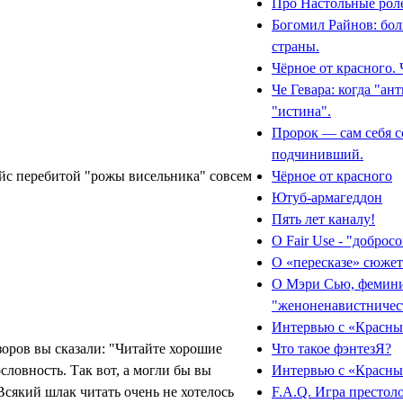
Про Настольные рол
Богомил Райнов: бо
страны.
Чёрное от красного. Ч
Че Гевара: когда "ан
"истина".
Пророк — сам себя с
подчинивший.
фейс перебитой "рожы висельника" совсем
Чёрное от красного
Ютуб-армагеддон
Пять лет каналу!
О Fair Use - "добро
О «пересказе» сюжет
О Мэри Сью, фемини
"женоненавистничес
Интервью с «Красн
зоров вы сказали: "Читайте хорошие
Что такое фэнтезЯ?
словность. Так вот, а могли бы вы
Интервью с «Красн
Всякий шлак читать очень не хотелось
F.A.Q. Игра престол