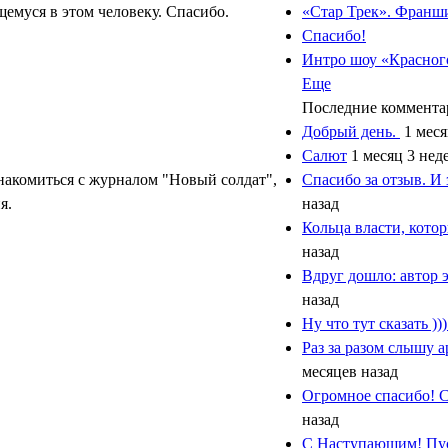
щемуся в этом человеку. Спасибо.
«Стар Трек». Франши
Спасибо!
Интро шоу «Красног
Еще
Последние коммента
Добрый день.
1 меся
Салют
1 месяц 3 нед
ознакомиться с журналом "Новый солдат",
Спасибо за отзыв. И з
я.
назад
Кольца власти, кото
назад
Вдруг дошло: автор э
назад
Ну что тут сказать ))
Раз за разом слышу 
месяцев назад
Огромное спасибо! 
назад
С Наступающим! Пус