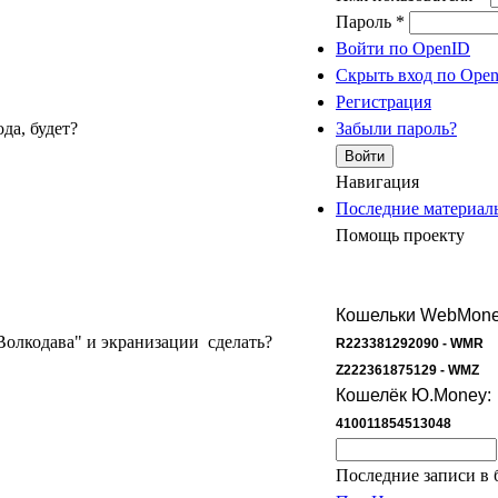
Пароль
*
Войти по OpenID
Скрыть вход по Ope
Регистрация
да, будет?
Забыли пароль?
Навигация
Последние материал
Помощь проекту
Кошельки WebMone
"Волкодава" и экранизации сделать?
R223381292090 - WMR
Z222361875129 - WMZ
Кошелёк Ю.Money:
410011854513048
Форма поиска
Поиск
Последние записи в 