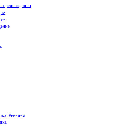
к в преисподнюю
дие
тие
дение
ь
ка: Реквием
ика