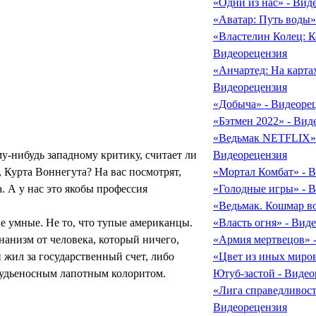
«Одни из нас» - Вид
«Аватар: Путь воды»
«Властелин Колец: К
Видеорецензия
«Анчартед: На картах
Видеорецензия
«Добыча» - Видеоре
«Бэтмен 2022» - Вид
«Ведьмак NETFLIX».
му-нибудь западному критику, считает ли
Видеорецензия
 Курта Воннегута? На вас посмотрят,
«Мортал Комбат» - 
а. А у нас это якобы профессия
«Голодные игры» - 
«Ведьмак. Кошмар во
е умные. Не то, что тупые американцы.
«Власть огня» - Вид
нанизм от человека, который ничего,
«Армия мертвецов» 
и жил за государственный счет, либо
«Цвет из иных миров
удьеносным лапотным колоритом.
Ютуб-застой - Видео
«Лига справедливости
Видеорецензия