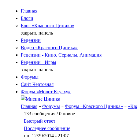
Jump to Content
Главная
Блоги
Блог «Красного Циника»
закрыть панель
Рецензии
Видео «Красного Циника»
Рецензии - Кино, Сериалы, Анимация
Рецензии - Игры
закрыть панель
Форумы
Сайт Чертозная
Форум «Молот Ктулху»
Вы здесь
Главная
»
Форумы
»
Форум «Красного Циника»
»
«Кр
133 сообщения / 0 новое
Быстрый ответ
Последнее сообщение
пн, 12/29/2014 - 21:07