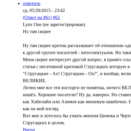
ответить
ср, 05/20/2015 - 23:42
(Ответ на #61)
#62
Lynx One (не зарегистрирован)
Ну там скорее
Ну там скорее критик рассказывает об отношении од
к другой группе писателей - интеллектуалов. Но таки 
Меня скорее интересует другой вопрос, я привёл ссыл
статья с негативной критикой Стругацких которую я в
"Стругацкие - Ах! Стругацкие - Ох!", и вообще, вели
ВЕЛИКИЕ.
Лично мне все эти восторги не понятны, ничего ВЕ
нашёл. Хорошие писатели? Ну да, наверно. Но ставит
как Хайнлайн или Азимов как минимум ошибочно. Не
как на мой взгляд.
Вот мне и хотелось бы узнать мнения Циника и Черто
Стругацких в целом.
Вверх