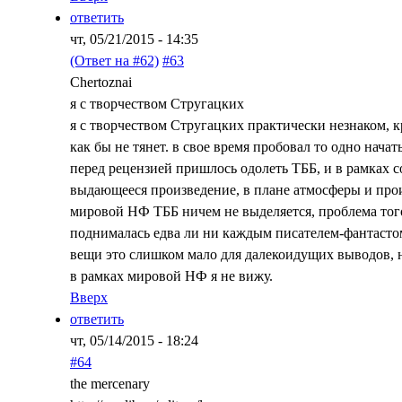
ответить
чт, 05/21/2015 - 14:35
(Ответ на #62)
#63
Chertoznai
я с творчеством Стругацких
я с творчеством Стругацких практически незнаком, к
как бы не тянет. в свое время пробовал то одно начать
перед рецензией пришлось одолеть ТББ, и в рамках 
выдающееся произведение, в плане атмосферы и прои
мировой НФ ТББ ничем не выделяется, проблема того
поднималась едва ли ни каждым писателем-фантасто
вещи это слишком мало для далекоидущих выводов, 
в рамках мировой НФ я не вижу.
Вверх
ответить
чт, 05/14/2015 - 18:24
#64
the mercenary