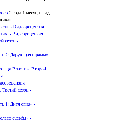
роев
2 года 1 месяц назад
ника»
пел». - Видеорецензия
ли». - Видеорецензия
й сезон -
сть 2: Дарующая шрамы»
ольца Власти». Второй
ия
деорецензия
Третий сезон -
ь 1: Дитя огня» -
лесо судьбы» -