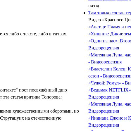
назад
Там только состав ге
Видео «Красного Ци
«Аватар: Пламя и пе
ся либо с тексте, либо в титрах.
«Хищник: Дикие зем
«Одни из нас». Второ
Видеорецензия
«Мятежная Луна, ча
- Видеорецензия
«Властелин Колец: К
сезон - Видеореценз
«Чужой: Ромул» - Ви
 контакте" пост посвящённый дню
«Ведьмак NETFLIX». 
 эта статья критика Топорова:
Видеорецензия
«Мятежная Луна, част
всякими художественными оборотами, но
Видеорецензия
е Стругацуих на отечественную
«Индиана Джонс и Ко
Видеорецензия