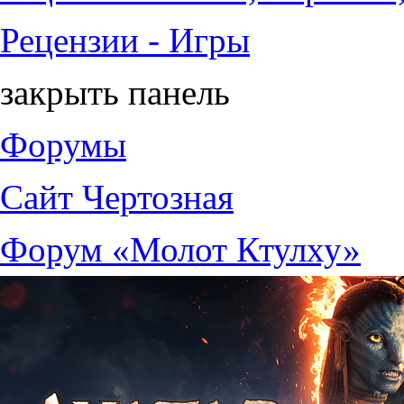
Рецензии - Игры
закрыть панель
Форумы
Сайт Чертозная
Форум «Молот Ктулху»