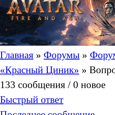
Вы здесь
Главная
»
Форумы
»
Фору
«Красный Циник»
» Вопр
133 сообщения / 0 новое
Быстрый ответ
Последнее сообщение