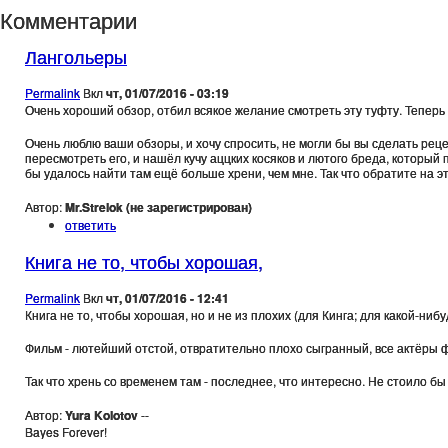
Комментарии
Лангольеры
Permalink
Вкл
чт, 01/07/2016 - 03:19
Очень хороший обзор, отбил всякое желание смотреть эту туфту. Теперь 
Очень люблю ваши обзоры, и хочу спросить, не могли бы вы сделать реце
пересмотреть его, и нашёл кучу аццких косяков и лютого бреда, который
бы удалось найти там ещё больше хрени, чем мне. Так что обратите на э
Автор:
Mr.Strelok (не зарегистрирован)
ответить
Книга не то, чтобы хорошая,
Permalink
Вкл
чт, 01/07/2016 - 12:41
Книга не то, чтобы хорошая, но и не из плохих (для Кинга; для какой-ни
Фильм - лютейший отстой, отвратительно плохо сыгранный, все актёры 
Так что хрень со временем там - последнее, что интересно. Не стоило бы 
Автор:
Yura Kolotov
--
Bayes Forever!