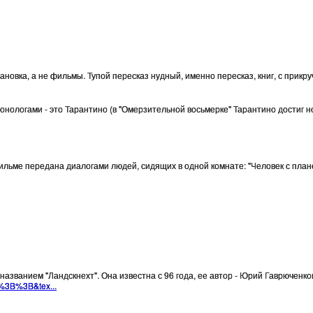
тановка, а не фильмы. Тупой пересказ нудный, именно пересказ, книг, с прикру
ологами - это Тарантино (в "Омерзительной восьмерке" Тарантино достиг нов
льме передана диалогами людей, сидящих в одной комнате: "Человек с планет
азванием "Ландскнехт". Она известна с 96 года, ее автор - Юрий Гаврюченков
b%3B%3B&tex...