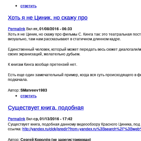
ответить
Хоть я не Циник, но скажу про
Permalink
Вкл
пт, 01/08/2016 - 06:33
Хоть я не Циник, но скажу про фильмы С. Кинга так: это театральная пос
визуально, там нам рассказывают в статичном длинном кадре.
Единственный человек, который может передать весь сюжет диалогали/мон
своих экранизаций, желательно дубьем.
К книгам Кинга вообще претензий нет.
Есть еще один замечательный пример, когда вся суть происходящего в фи
подкачала.
Автор:
SMatveev1983
ответить
Существует книга, подобная
Permalink
Вкл
ср, 01/13/2016 - 17:42
Существует книга, подобная данному видеообзору Красного Циника, под н
ссылка:
http://yandex.ru/clck/jsredir?from=yandex.ru%3Bsearch%2F%3Bwe
Автор:
Сергей Королёв (не зарегистрирован)