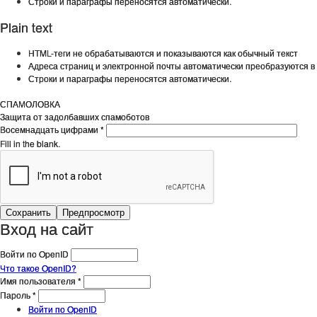
Строки и параграфы переносятся автоматически.
Plain text
HTML-теги не обрабатываются и показываются как обычный текст
Адреса страниц и электронной почты автоматически преобразуются в 
Строки и параграфы переносятся автоматически.
СПАМОЛОВКА
Защита от задолбавших спамоботов
Восемнадцать цифрами
*
Fill in the blank.
Вход на сайт
Войти по OpenID
Что такое OpenID?
Имя пользователя
*
Пароль
*
Войти по OpenID