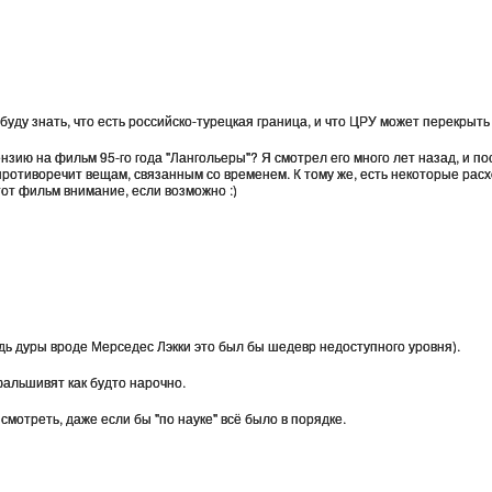
буду знать, что есть российско-турецкая граница, и что ЦРУ может перекрыть
нзию на фильм 95-го года "Лангольеры"? Я смотрел его много лет назад, и пос
 противоречит вещам, связанным со временем. К тому же, есть некоторые расх
тот фильм внимание, если возможно :)
будь дуры вроде Мерседес Лэкки это был бы шедевр недоступного уровня).
фальшивят как будто нарочно.
смотреть, даже если бы "по науке" всё было в порядке.