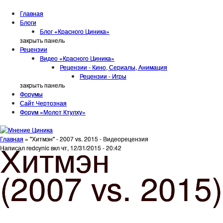
Jump to Content
Главная
Блоги
Блог «Красного Циника»
закрыть панель
Рецензии
Видео «Красного Циника»
Рецензии - Кино, Сериалы, Анимация
Рецензии - Игры
закрыть панель
Форумы
Сайт Чертозная
Форум «Молот Ктулху»
Вы здесь
Главная
» "Хитмэн" - 2007 vs. 2015 - Видеорецензия
Хитмэн
Написал
redcynic
вкл
чт, 12/31/2015 - 20:42
(2007 vs. 2015)