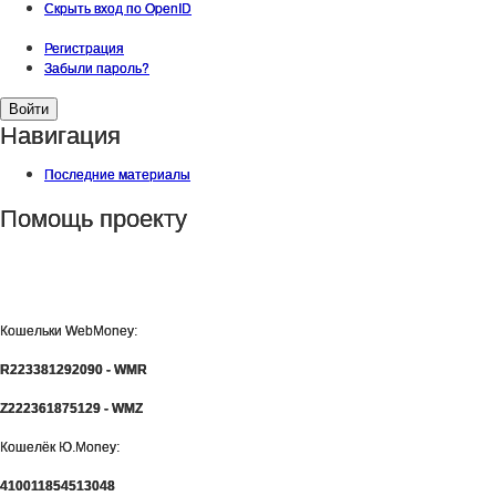
Скрыть вход по OpenID
Регистрация
Забыли пароль?
Навигация
Последние материалы
Помощь проекту
Кошельки WebMoney:
R223381292090 - WMR
Z222361875129 - WMZ
Кошелёк Ю.Money:
410011854513048