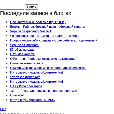
Форма поиска
Поиск
Последние записи в блогах
Про Настольные ролевые игры (НРИ).
Богомил Райнов: большой нуар небольшой страны.
Чёрное от красного. Часть II.
Че Гевара: когда "антимиф" не значит "истина".
Пророк — сам себя создавший, сам себе всех подчинивший.
Чёрное от красного
Ютуб-армагеддон
Пять лет каналу!
О Fair Use - "добросовестном использовании"
О «пересказе» сюжета
О Мэри Сью, феминизме и "женоненавистничестве"
Интервью с «Красным Циником» №2
Что такое фэнтезЯ?
Интервью с «Красным Циником» №1
F.A.Q. Игра престолов
«Стар Трек». Франшиза, вселенная, феномен
Спасибо!
Интро шоу «Красного Циника»
Еще