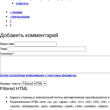
ответить
Страницы
« первая
‹ предыдущая
1
2
Добавить комментарий
Ваше имя
Тема
Comment
*
Более подробная информация о текстовых форматах
Формат текста
Filtered HTML
Адреса страниц и электронной почты автоматически преобразуются в 
Разрешённые HTML-теги: <a> <p> <span> <div> <h1> <h2> <h3> <h4> <h5> <h6> <img> <map> <area> <hr> <br> <br /> <ul> <ol> <li> <dl> <dt> <dd> <table> <t
<quote> <blockquote> <pre> <address> <code> <cite> <embed> <obj