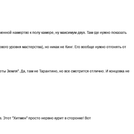
ченной намертво к полу камере, ну максимум двух. Там где нужно показать
ого уровня мастерства), но никак не Кинг. Его вообще нужно отгонять от
ы Земля". Да, там не Тарантино, но все смотрится отлично. И концовка не
. Этот "Хитмен" просто нервно курит в сторонке! Вот