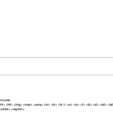
ссылки.
r> <td> <em> <b> <u> <i> <strong> <font> <del> <ins> <sub> <sup>
ect> <strike> <caption>