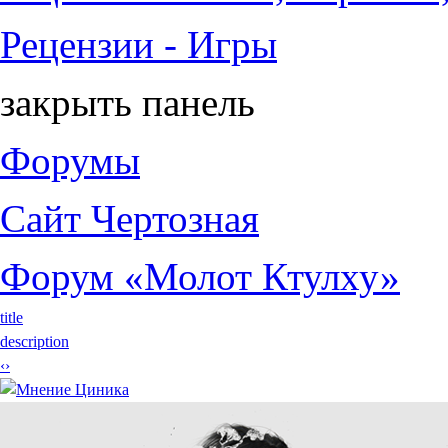
Рецензии - Игры
закрыть панель
Форумы
Сайт Чертозная
Форум «Молот Ктулху»
title
description
‹
›