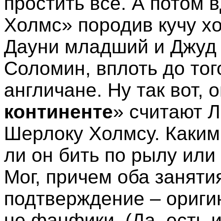
простить все. А потом
Холмс» породив кучу хо
Дауни младший и Джуд 
Соломин, вплоть до тог
англичане. Ну так вот, 
континенте
» считают Л
Шерлоку Холмсу. Каким
ли он бить по рылу или
Мог, причем оба занят
подтверждение – ориги
не фанфики. (Да, есть 