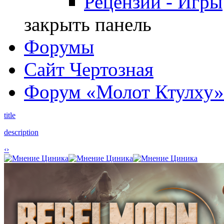
Рецензии - Игры
закрыть панель
Форумы
Сайт Чертозная
Форум «Молот Ктулху»
title
description
‹
›