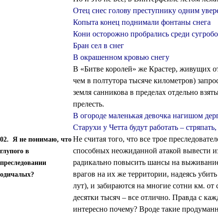
Отец снес голову преступнику одним увере
Копыта конец поднимали фонтаны снега
Кони осторожно пробрались среди сугроб
Бран сел в снег
В окрашенном кровью снегу
В «Битве королей» же Крастер, живущих от
чем в полтутора тысяче километров) запро
земля санникова в пределах отдельно взяты
прелесть.
В огороде маленькая девочка нагишом дер
Старухи у Четта будут работать – стряпать,
Не считая того, что все трое преследовател
02. Я не понимаю, что
способных неожиданной атакой вывести из 
глупого в
радикально повысить шансы на выживание
преследовании
врагов на их же территории, надеясь убит
одичалых?
лут), и забираются на многие сотни км. от
десятки тысяч – все отлично. Правда с каж
интересно почему? Вроде такие продуманн