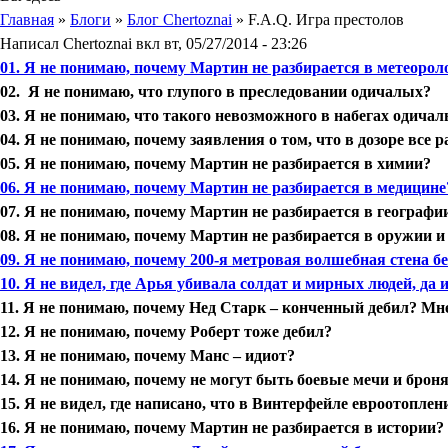
Главная
»
Блоги
»
Блог Chertoznai
» F.A.Q. Игра престолов
Написал
Chertoznai
вкл
вт, 05/27/2014 - 23:26
01. Я не понимаю, почему Мартин не разбирается в метеорол
02. Я не понимаю, что глупого в преследовании одичалых?
03. Я не понимаю, что такого невозможного в набегах одичал
04. Я не понимаю, почему заявления о том, что в дозоре все
05. Я не понимаю, почему Мартин не разбирается в химии?
06. Я не понимаю, почему Мартин не разбирается в медицине
07. Я не понимаю, почему Мартин не разбирается в географи
08. Я не понимаю, почему Мартин не разбирается в оружии и
09. Я не понимаю, почему 200-я метровая волшебная стена 
10. Я не видел, где Арья убивала солдат и мирных людей, да 
11. Я не понимаю, почему Нед Старк – конченный дебил? Мне
12. Я не понимаю, почему Роберт тоже дебил?
13. Я не понимаю, почему Манс – идиот?
14. Я не понимаю, почему не могут быть боевые мечи и броня
15. Я не видел, где написано, что в Винтерфейле евроотоплен
16. Я не понимаю, почему Мартин не разбирается в истории?