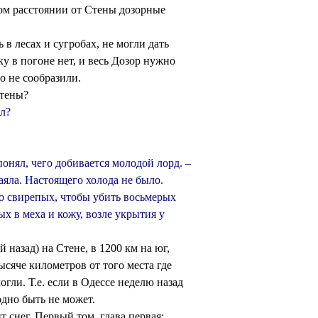
ком расстоянии от Стены дозорные
 в лесах и сугробах, не могли дать
у в погоне нет, и весь Дозор нужно
го не сообразили.
Стены?
лл?
понял, чего добивается молодой лорд. –
аяла. Настоящего холода не было.
 свирепых, чтобы убить восьмерых
х в меха и кожу, возле укрытия у
й назад) на Стене, в 1200 км на юг,
ысяче километров от того места где
огли. Т.е. если в Одессе неделю назад
одно быть не может.
т снег. Первый том, глава первая: