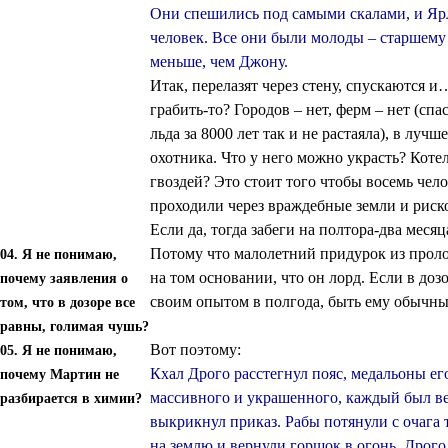
Они спешились под самыми скалами, и Яр
человек. Все они были молоды – старшему
меньше, чем Джону.
Итак, перелазят через стену, спускаются и
грабить-то? Городов – нет, ферм – нет (спа
льда за 8000 лет так и не растаяла), в луч
охотника. Что у него можно украсть? Коте
гвоздей? Это стоит того чтобы восемь чело
проходили через враждебные земли и риск
Если да, тогда забеги на полтора-два меся
Потому что малолетний придурок из проло
04. Я не понимаю,
на том основании, что он лорд. Если в дозо
почему заявления о
своим опытом в полгода, быть ему обычны
том, что в дозоре все
равны, голимая чушь?
Вот поэтому:
05. Я не понимаю,
Кхал Дрого расстегнул пояс, медальоны ег
почему Мартин не
массивного и украшенного, каждый был ве
разбирается в химии?
выкрикнул приказ. Рабы потянули с очага
на землю и вернули горшок в огонь. Дрого