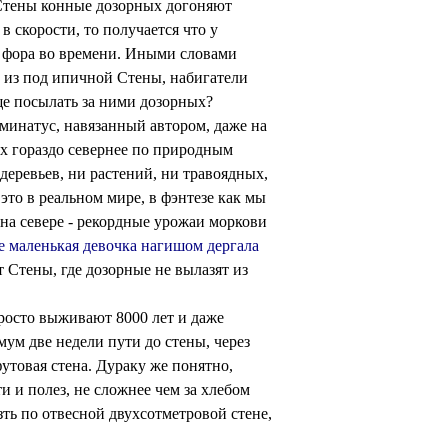
 Стены конные дозорных догоняют
 скорости, то получается что у
 фора во времени. Иными словами
и из под ипичной Стены, набигатели
ще посылать за ними дозорных?
инатус, навязанный автором, даже на
х гораздо севернее по природным
деревьев, ни растений, ни травоядных,
это в реальном мире, в фэнтезе как мы
 на севере - рекордные урожаи моркови
е маленькая девочка нагишом дергала
от Стены, где дозорные не вылазят из
просто выживают 8000 лет и даже
ум две недели пути до стены, через
утовая стена. Дураку же понятно,
ти и полез, не сложнее чем за хлебом
зть по отвесной двухсотметровой стене,