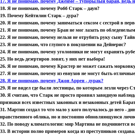
17. Я не понимаю, почему Джейме – тупорылый баран, ведь 
18. Я не понимаю, почему Робб Старк – даун?
19. Почему Кейтилин Старк – дура?
20. Я не понимаю, почему заниматься сексом с сестрой в пе
21. Я не понимаю, почему Бран не мог лазать по обледенелы
22. Я не понимаю, почему нельзя не отрубить руку сыну Тай
23. Я не понимаю, что глупого в покушении на Дейнерис?
24. Я не понимаю, почему уголовники не могут охранять руб
25. Но ведь дезертиров ловят, у них нет выбора!
26. Я не понимаю, почему Крастер не может сажать морковку
27. Я не понимаю, почему из евнухов не могут быть отличны
28. Я не понимаю, почему Джон Аррен - дурак?
29. Я не видел где были лестницы, по которым лезли через Ст
30. Я считаю, что Старк не просто проявил завидную наблюд
признаки всех известных законных и незаконных детей Барат
31. Мартин создал то что мало у кого получалось до него - 
нравственного облика, но и постоянно обновляющуюся лично
32. По поводу климатологии: мир Мартина не подчиняется вс
33. В истории полно примеров когда из преступников создав