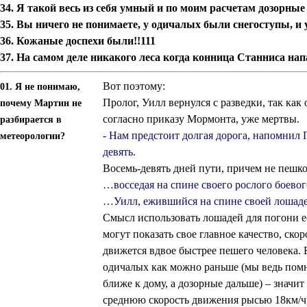
34.
Я такой весь из себя умный и по моим расчетам дозорные
35. Вы ничего не понимаете, у одичалых были снегоступы, и 
36. Кожаные доспехи были!!111
37. На самом деле никакого леса когда конница Станниса на
Вот поэтому:
01. Я не понимаю,
Пролог, Уилл вернулся с разведки, так как
почему Мартин не
согласно приказу Мормонта, уже мертвы.
разбирается в
- Нам предстоит долгая дорога, напомнил Г
метеорологии?
девять.
Восемь-девять дней пути, причем не пешко
…восседая на спине своего рослого боевог
…Уилл, ежившийся на спине своей лошад
Смысл использовать лошадей для погони ес
могут показать свое главное качество, скор
движется вдвое быстрее пешего человека. 
одичалых как можно раньше (мы ведь помн
ближе к дому, а дозорные дальше) – значи
среднюю скорость движения рысью 18км/ч, х