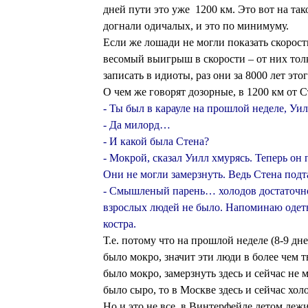
дней пути это уже 1200 км. Это вот на та
догнали одичалых, и это по минимуму.
Если же лошади не могли показать скорость
весомый выигрыш в скорости – от них толк
записать в идиоты, раз они за 8000 лет это
О чем же говорят дозорные, в 1200 км от 
- Ты был в карауле на прошлой неделе, Уи
- Да милорд…
- И какой была Стена?
- Мокрой, сказал Уилл хмурясь. Теперь он 
Они не могли замерзнуть. Ведь Стена подт
- Смышленый парень… холодов достаточно
взрослых людей не было. Напоминаю одеты
костра.
Т.е. потому что на прошлой неделе (8-9 дне
было мокро, значит эти люди в более чем т
было мокро, замерзнуть здесь и сейчас не м
было сыро, то в Москве здесь и сейчас хол
Но и это не все, в Винтерфейле летом лежи