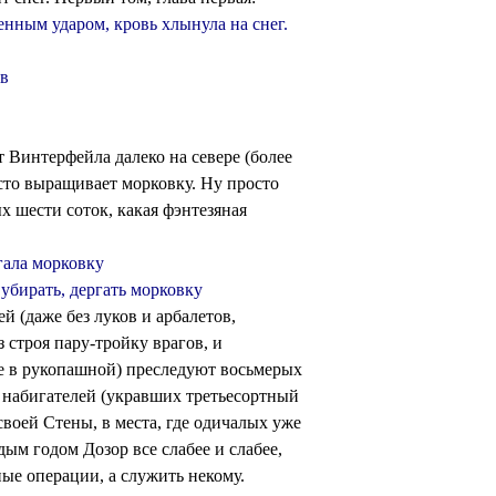
нным ударом, кровь хлынула на снег.
ов
 Винтерфейла далеко на севере (более
сто выращивает морковку. Ну просто
х шести соток, какая фэнтезяная
гала морковку
 убирать, дергать морковку
ей (даже без луков и арбалетов,
строя пару-тройку врагов, и
 в рукопашной) преследуют восьмерых
ь набигателей (укравших третьесортный
 своей Стены, в места, где одичалых уже
дым годом Дозор все слабее и слабее,
ые операции, а служить некому.