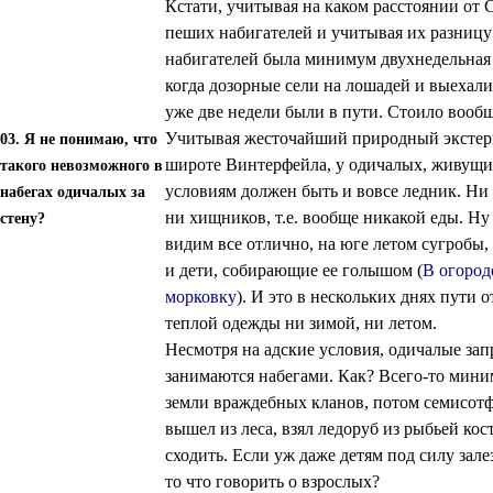
Кстати, учитывая на каком расстоянии от
пеших набигателей и учитывая их разницу в
набигателей была минимум двухнедельная
когда дозорные сели на лошадей и выехал
уже две недели были в пути. Стоило вооб
Учитывая жесточайший природный экстерм
03. Я не понимаю, что
широте Винтерфейла, у одичалых, живущи
такого невозможного в
условиям должен быть и вовсе ледник. Ни 
набегах одичалых за
ни хищников, т.е. вообще никакой еды. Ну 
стену?
видим все отлично, на юге летом сугробы,
и дети, собирающие ее голышом (
В огород
морковку
). И это в нескольких днях пути 
теплой одежды ни зимой, ни летом.
Несмотря на адские условия, одичалые за
занимаются набегами. Как? Всего-то миним
земли враждебных кланов, потом семисотф
вышел из леса, взял ледоруб из рыбьей кос
сходить. Если уж даже детям под силу зале
то что говорить о взрослых?