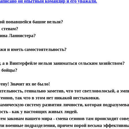
написано он опытный командир и его уважали.
рвой попавшейся башне нельзя?
м стенам?
вина Ланнистера?
ежи и иметь самостоятельность?
, а в Винтерфейле нельзя заниматься сельским хозяйством?
е бойцы?
ену! Значит их не было!
ательность, гениально заметив, что тот светловолосый, а эм
еонов, так что в этом нет никакой нестыковки.
динамическую систему развития личности, которая подразумев
сть - как у настоящих живых людей.
ем законам нашего мира - смена сезонов там происходит сов
али военные подразделения, причем порой весьма эффективны