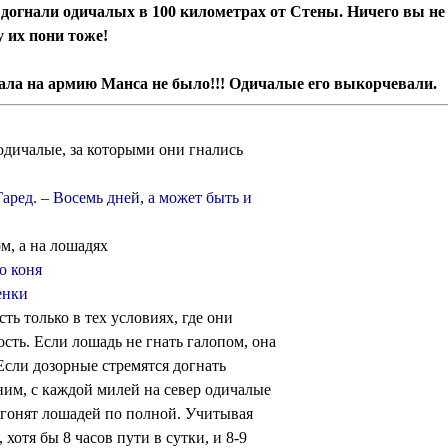
 догнали одичалых в 100 километрах от Стены. Ничего вы не
у их пони тоже!
пала на армию Манса не было!!! Одичалые его выкорчевали.
 одичалые, за которыми они гнались
аред. – Восемь дней, а может быть и
м, а на лошадях
о коня
енки
ть только в тех условиях, где они
ость. Если лошадь не гнать галопом, она
Если дозорные стремятся догнать
им, с каждой милей на север одичалые
т гонят лошадей по полной. Учитывая
отя бы 8 часов пути в сутки, и 8-9