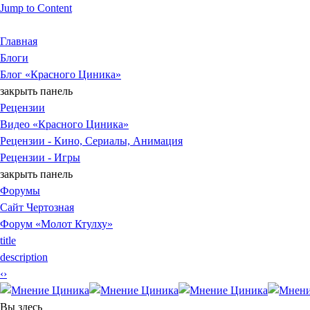
Jump to Content
Главная
Блоги
Блог «Красного Циника»
закрыть панель
Рецензии
Видео «Красного Циника»
Рецензии - Кино, Сериалы, Анимация
Рецензии - Игры
закрыть панель
Форумы
Сайт Чертозная
Форум «Молот Ктулху»
title
description
‹
›
Вы здесь