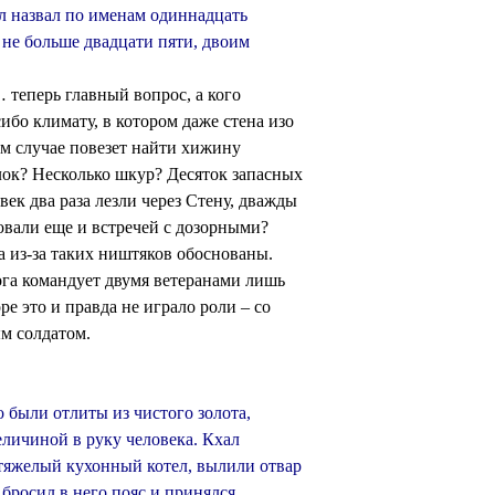
л назвал по именам одиннадцать
 не больше двадцати пяти, двоим
… теперь главный вопрос, а кого
сибо климату, в котором даже стена изо
шем случае повезет найти хижину
лок? Несколько шкур? Десяток запасных
век два раза лезли через Стену, дважды
овали еще и встречей с дозорными?
ца из-за таких ништяков обоснованы.
га командует двумя ветеранами лишь
ре это и правда не играло роли – со
м солдатом.
о были отлиты из чистого золота,
личиной в руку человека. Кхал
 тяжелый кухонный котел, вылили отвар
 бросил в него пояс и принялся