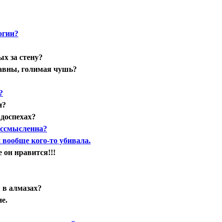
огии?
ых за стену?
 равны, голимая чушь?
?
и?
 доспехах?
бессмысленна?
и вообще кого-то убивала.
 он нравится!!!
 в алмазах?
ие.