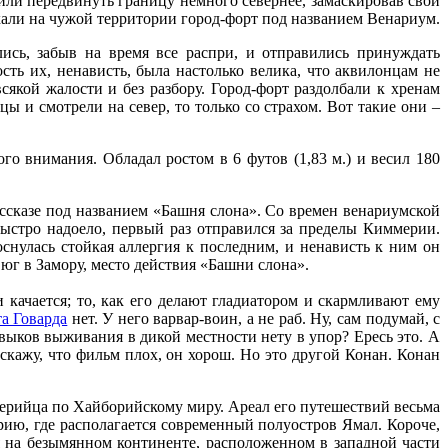
шили передвинуть границу немного севернее, замаскировав свои
хали на чужой территории город-форт под названием Венариум.
ись, забыв на время все распри, и отправились принуждать
сть их, ненависть, была настолько велика, что аквилонцам не
якой жалости и без разбору. Город-форт раздолбали к хренам
ы и смотрели на север, то только со страхом. Вот такие они –
 внимания. Обладал ростом в 6 футов (1,83 м.) и весил 180
ассказе под названием «Башня слона». Со времен венариумской
 быстро надоело, первый раз отправился за пределы Киммерии.
снулась стойкая аллергия к последним, и ненависть к ним он
 юг в Замору, место действия «Башни слона».
и качается; то, как его делают гладиатором и скармливают ему
а Говарда
нет. У него варвар-воин, а не раб. Ну, сам подумай, с
авыков выживания в дикой местности нету в упор? Ересь это. А
кажу, что фильм плох, он хорош. Но это другой Конан. Конан
мерийца по Хайборийскому миру. Ареал его путешествий весьма
рию, где располагается современный полуостров Ямал. Короче,
 на безымянном континенте, расположенном в западной части