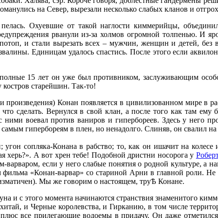
 собаки. Халява, сэр. Короче говоря, доблестные гандермены ре
ломанулись на Север, вырезали несколько слабых кланов и отгро
 пелась. Охуевшие от такой наглости киммерийцы, объединил
редупреждения рванули из-за холмов огромной толпенью. И яро
отоп, и стали вырезать всех – мужчин, женщин и детей, без вс
валины. Единицам удалось спастись. После этого если аквилонц
полные 15 лет он уже был противником, заслуживающим особого
 у костров старейшин. Так-то!
ции произведения) Конан появляется в цивилизованном мире в р
что сделать. Вернулся в свой клан, а после того как там ему
с ними воевал против ваниров и гипербореев. Здесь у него про
 самым гипербореям в плен, но ненадолго. Слиняв, он свалил на
; угон сопляка-Конана в рабство; то, как он ишачит на колесе 
я херь?». А вот хрен тебе! Подобной дристни носорога у
Роберт
-варваром, если у него слабые понятия о родной культуре, а н
ильма «Конан-варвар» со стариной Арни в главной роли. Не с
аризматичен). Мы же говорим о настоящем, труѢ Конане.
дуна и с этого момента начинаются странствия знаменитого ким
Кхитай, и Черные королевства, и Гирканию, в том числе террито
, плюс все прилегающие водоемы в придачу. Он даже отметился