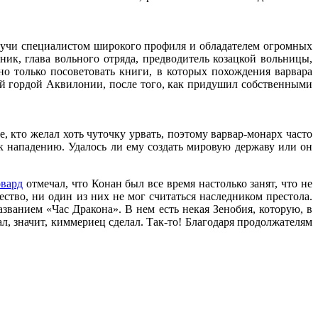
Будучи специалистом широкого профиля и обладателем огромных
ник, глава вольного отряда, предводитель козацкой вольницы,
о только посоветовать книги, в которых похождения варвара
ой гордой Аквилонии, после того, как придушил собственными
, кто желал хоть чуточку урвать, поэтому варвар-монарх часто
к нападению. Удалось ли ему создать мировую державу или он
овард
отмечал, что Конан был все время настолько занят, что не
ство, ни один из них не мог считаться наследником престола.
званием «Час Дракона». В нем есть некая Зенобия, которую, в
л, значит, киммериец сделал. Так-то! Благодаря продолжателям