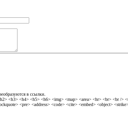
реобразуются в ссылки.
 <hr> <br> <br /> <ul> <ol> <li> <dl> <dt> <dd> <table> <tr> <td> <em> <b> <u>
<i> <strong> <font> <del> <ins> <sub> <sup> <quote> <blockquote> <pre> <address> <code> <cite> <embed> <objec