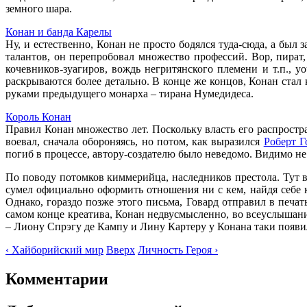
земного шара.
Конан и банда Карелы
Ну, и естественно, Конан не просто бодялся туда-сюда, а бы
талантов, он перепробовал множество профессий. Вор, пират,
кочевников-зуагиров, вождь негритянского племени и т.п.,
раскрываются более детально. В конце же концов, Конан ста
руками предыдущего монарха – тирана Нумедидеса.
Король Конан
Правил Конан множество лет. Поскольку власть его распростра
воевал, сначала обороняясь, но потом, как выразился
Роберт Г
погиб в процессе, автору-создателю было неведомо. Видимо не
По поводу потомков киммерийца, наследников престола. Тут 
сумел официально оформить отношения ни с кем, найдя себе к
Однако, гораздо позже этого письма, Говард отправил в печа
самом конце креатива, Конан недвусмысленно, во всеуслышание
– Лиону Спрэгу де Кампу и Лину Картеру у Конана таки появи
‹ Хайборийский мир
Вверх
Личность Героя ›
Комментарии