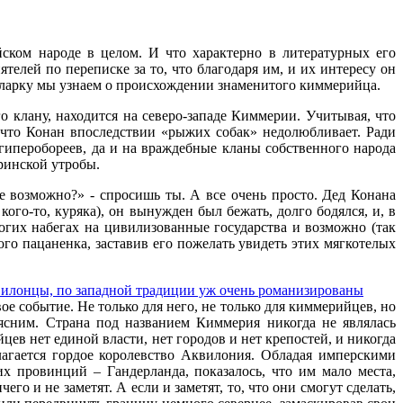
ском народе в целом. И что характерно в литературных его
елей по переписке за то, что благодаря им, и их интересу он
у Кларку мы узнаем о происхождении знаменитого киммерийца.
о клану, находится на северо-западе Киммерии. Учитывая, что
 что Конан впоследствии «рыжих собак» недолюбливает. Ради
 гиперобореев, да и на враждебные кланы собственного народа
еринской утробы.
е возможно?» - спросишь ты. А все очень просто. Дед Конана
го-то, куряка), он вынужден был бежать, долго бодялся, и, в
огих набегах на цивилизованные государства и возможно (так
ного пацаненка, заставив его пожелать увидеть этих мягкотелых
вилонцы, по западной традиции уж очень романизированы
е событие. Не только для него, не только для киммерийцев, но
ясним. Страна под названием Киммерия никогда не являлась
ев нет единой власти, нет городов и нет крепостей, и никогда
агается гордое королевство Аквилония. Обладая имперскими
 провинций – Гандерланда, показалось, что им мало места,
го и не заметят. А если и заметят, то, что они смогут сделать,