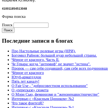
Кошелёк Ю.Money:
410011854513048
Форма поиска
Поиск
Последние записи в блогах
Про Настольные ролевые игры (НРИ).
Богомил Райнов: большой нуар небольшой страны.
Чёрное от красного. Часть II.
Че Гевара: когда "антимиф" не значит "истина".
Пророк — сам себя создавший, сам себе всех подчинивш
Чёрное от красного
Ютуб-армагеддон
Пять лет каналу!
О Fair Use - "добросовестном использовании"
О «пересказе» сюжета
О Мэри Сью, феминизме и "женоненавистничестве"
Интервью с «Красным Циником» №2
Что такое фэнтезЯ?
Интервью с «Красным Циником» №1