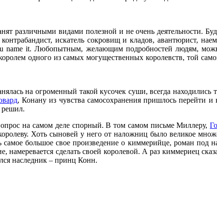
л занят различными видами полезной и не очень деятельности. 
 контрабандист, искатель сокровищ и кладов, авантюрист, наем
 you name it. Любопытным, желающим подробностей людям, можн
л королем одного из самых могущественных королевств, той сам
нялась на огроменный такой кусочек суши, всегда находились те
овард
, Конану из чувства самосохранения пришлось перейти и 
 решил.
вопрос на самом деле спорный. В том самом письме Миллеру,
Г
оролеву. Хоть сыновей у него от наложниц было великое множе
ть самое большое свое произведение о киммерийце, роман под на
, намеревается сделать своей королевой. А раз киммериец сказа
лся наследник – принц Конн.