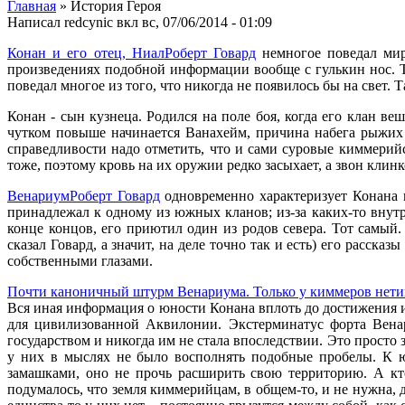
Главная
» История Героя
Написал
redcynic
вкл
вс, 07/06/2014 - 01:09
Конан и его отец, Ниал
Роберт Говард
немногое поведал миру
произведениях подобной информации вообще с гулькин нос. Та
поведал многое из того, что никогда не появилось бы на свет
Конан - сын кузнеца. Родился на поле боя, когда его клан в
чутком повыше начинается Ванахейм, причина набега рыжих 
справедливости надо отметить, что и сами суровые киммерийс
тоже, поэтому кровь на их оружии редко засыхает, а звон кли
Венариум
Роберт Говард
одновременно характеризует Конана и
принадлежал к одному из южных кланов; из-за каких-то внутр
конце концов, его приютил один из родов севера. Тот самый
сказал Говард, а значит, на деле точно так и есть) его расск
собственными глазами.
Почти каноничный штурм Венариума. Только у киммеров нетип
Вся иная информация о юности Конана вплоть до достижения им
для цивилизованной Аквилонии. Экстерминатус форта Венар
государством и никогда им не стала впоследствии. Это просто
у них в мыслях не было восполнять подобные пробелы. К ю
замашками, оно не прочь расширить свою территорию. А кт
подумалось, что земля киммерийцам, в общем-то, и не нужна, да