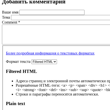
Добавить комментарий
Ваше имя
Тема
Comment
*
Более подробная информация о текстовых форматах
Формат текста
Filtered HTML
Адреса страниц и электронной почты автоматически п
Разрешённые HTML-теги: <a> <p> <span> <div> <h1> <h2> <h3> <h4> <h5> <h6> <img> <map> <area>
Строки и параграфы переносятся автоматически.
Plain text