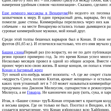
единства-то у них нет – постоянно грызутся между собой, как
намерения удобным словом «колонизация». Сказано, сделано: 
Еще немного массакры в Венариуме
Но недолго их песенка
захватчиков к миру. В один прекрасный день, варвары, без п
помогли даже стены. Киммерийцы перелились через них как п
собачьим – на месте Венариума остались только дымящиеся раз
суровые киммерийские мужики, мой юный друг.
Среди этой толпы бешеных варваров был и Конан. В свои не
фунтов (81,65 кг.). И отличился настолько, что его имя звучало
Башня слона
Первый раз (по возрасту, но не по дате публика
резни прошел примерно год. За это время Конан успел много 
Несколько месяцев провел в одной из общин асиров. Вместе 
пронес через всю свою жизнь. В конце концов, он попал к этим
Конан и багряный жрец
Тут некий кто-нибудь может возопить: «А где же секрет стали
«мудрость Сунга, поэзию Кхитая, аромат женщины» и остальна
каких хуев угнанный лет в 7-10 может называться киммерийцем
придумана она Джоном Милиусом, сценаристом и режиссером ф
Милиуса, а не
Говарда
. Не каноничен ни разу (хоть, сука, и х
Итак, в «Башне слона» труѢ-Конан отправляет к праотцам кол
и весьма широк. Где он только не был. Посетил и Вендию, и 
создается впечатление, что Конан избороздил всю Хайборию