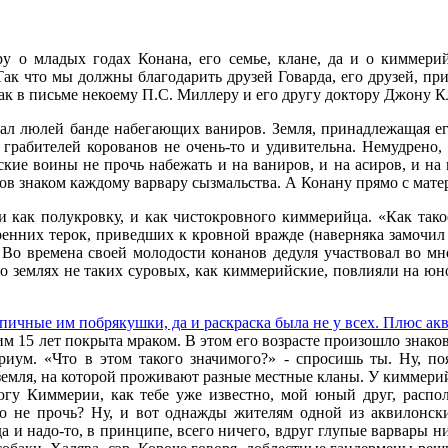
 о младых годах Конана, его семье, клане, да и о киммерий
к что мы должны благодарить друзей Говарда, его друзей, прият
. Так в письме некоему П.С. Миллеру и его другу доктору Джон
ешал люлей банде набегающих ваниров. Земля, принадлежащая ег
грабителей корованов не очень-то и удивительна. Немудрено,
кие воины не прочь набежать и на ваниров, и на асиров, и на
нков знаком каждому варвару сызмальства. А Конану прямо с мат
 как полукровку, и как чистокровного киммерийца. «Как тако
енних терок, приведших к кровной вражде (наверняка замочил ко
. Во времена своей молодости конанов дедуля участвовал во мн
азы о землях не таких суровых, как киммерийские, повлияли на ю
ичные им побрякушки, да и раскраска была не у всех. Плюс ак
 15 лет покрыта мраком. В этом его возрасте произошло знаково
иум. «Что в этом такого значимого?» - спросишь ты. Ну, по
 земля, на которой проживают разные местные кланы. У киммерийц
гу Киммерии, как тебе уже известно, мой юный друг, распол
о не прочь? Ну, и вот однажды жителям одной из аквилонских
 и надо-то, в принципе, всего ничего, вдруг глупые варвары ниче