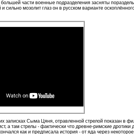
о большей части военные подразделения засняты пораздель
 и сильно мозолит глаз он в русском варианте оскоплённог
их записках Сыма Цяня, отравленной стрелой показан в фи
т, а там стрелы - фактически что древне-римские дротики д
кончался как и предписала история - от яда через некоторо