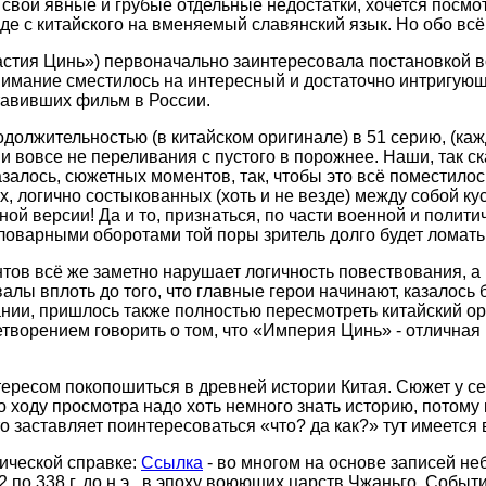
 свои явные и грубые отдельные недостатки, хочется посмот
де с китайского на вменяемый славянский язык. Но обо всём
астия Цинь») первоначально заинтересовала постановкой 
имание сместилось на интересный и достаточно интригующ
ставивших фильм в России.
должительностью (в китайском оригинале) в 51 серию, (каж
и вовсе не переливания с пустого в порожнее. Наши, так ск
казалось, сюжетных моментов, так, чтобы это всё поместилос
 логично состыкованных (хоть и не везде) между собой ку
ьной версии! Да и то, признаться, по части военной и полит
оварными оборотами той поры зритель долго будет ломать г
нтов всё же заметно нарушает логичность повествования, а
лы вплоть до того, что главные герои начинают, казалось
ании, пришлось также полностью пересмотреть китайский о
етворением говорить о том, что «Империя Цинь» - отличная
тересом покопошиться в древней истории Китая. Сюжет у с
о ходу просмотра надо хоть немного знать историю, потому
о заставляет поинтересоваться «что? да как?» тут имеется 
рической справке:
Ссылка
- во многом на основе записей не
по 338 г. до н.э., в эпоху воюющих царств Чжаньго. Событ