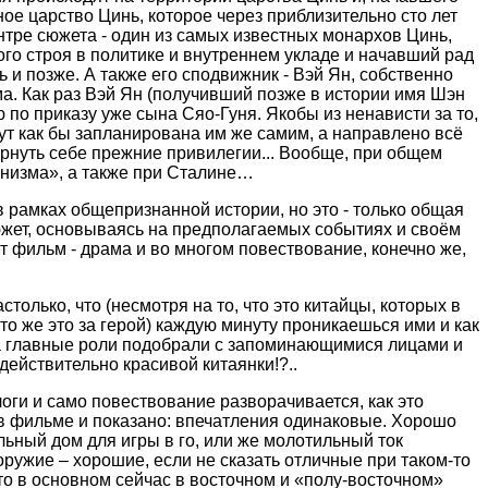
ное царство Цинь, которое через приблизительно сто лет
тре сюжета - один из самых известных монархов Цинь,
ого строя в политике и внутреннем укладе и начавший рад
и позже. А также его сподвижник - Вэй Ян, собственно
а. Как раз Вэй Ян
(
получивший позже
в истории
имя Шэн
по приказу уже сына Сяо-Гуня. Якобы из ненависти за то,
ут как бы
запланирована им же самим, а направлено всё
ернуть себе прежние привилегии... Вообще, при общем
унизма», а также при Сталине…
в рамках общепризнанной истории, но это - только общая
южет, основываясь на предполагаемых событиях и своём
от фильм - драма и во многом повествование, конечно же,
олько, что (несмотря на то, что это китайцы, которых в
о же это за герой) каждую минуту проникаешься ими и как
на главные роли подобрали с запоминающимися лицами и
действительно красивой китаянки!?..
оги и само повествование разворачивается, как это
ё в фильме и показано: впечатления одинаковые. Хорошо
льный дом для игры в го, или же молотильный ток
ружие – хорошие, если не сказать отличные при таком-то
то в основном сейчас в восточном и «полу-восточном»