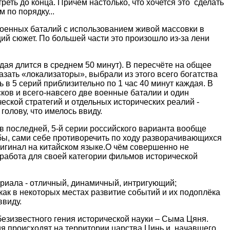
реть до конца. Причём настолько, что
хочется
это сделать
 по порядку...
военных баталий с использованием живой массовки
в
ий сюжет. По большей части это произошло из-за лени
дая длится в среднем 50 минут). В пересчёте на общее
азать «локализаторы», выбрали из этого всего богатства
ь в 5 серий приблизительно по 1 час 40 минут каждая. В
сков и всего-навсего две военные баталии и один
ической стратегий и отдельных исторических реалий -
олову, что имелось ввиду.
 в последней, 5-й серии российского варианта вообще
 бы, сами себе противоречить по ходу разворачивающихся
ригинал на китайском языке.О чём совершенно не
 работа для своей категории фильмов исторической
ериала - отличный, динамичный, интригующий;
 как в некоторых местах развитие событий и их подоплёка
ввиду.
безизвестного гения исторической науки – Сыма Цяня.
ия происходят на территории царства Цинь и, начавшего