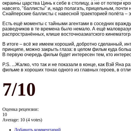
окраины царства Цинь к себе в столицу, а не от потери кр
навсего, "баллисты" и, надо полагать, прицельным, почти 
Снайперские баллисты с навесной траекторией полёта – э
Есть ещё моменты с тайными агентами в соседних враждующ
разведчиков в те времена было немало. А ещё маловразум
распространённых, клише восточноазиатского кинематог
В итоге – всё же имеем хороший, добротно сделанный, инт
принципе, можно закрыть глаза: в целом фильм куда бол
В первую очередь фильм будет интересен тем, кто интерес
P.S. ...Жалко, что так и не показали в конце, как Вэй Ян
фильме в хороших тонах одного из главных героев, в отл
7/10
Оценка рецензии:
10
Average:
10
(
4
votes)
Добавить комментарий