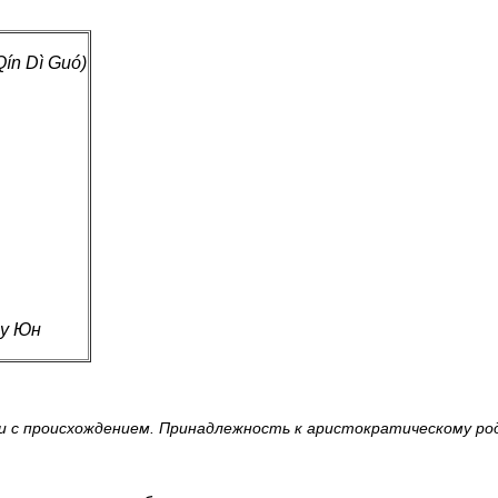
ín Dì Guó)
Лу Юн
ии с происхождением. Принадлежность к аристократическому род