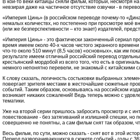
В кои-то веки китайцы сняли фильм, который, несмотря на
невзирая даже на частичное отсутствие озвучки - в перево
«Империя Цинь» (в российском переводе почему-то «Дин
немалых количествх
, но постепенно
при просмотре моё
вн
(или же безперспективности – кто знает) издателей, пред
«Империя Цинь» - это фактически законченный сериал про
время имеем около 40-х часов чистого экранного времени 
что-то около 510 минут (8,5 часов) «основных», как им по
результате имеем отличный российский перевод отдельных,
крестьянский мордобой из всего того, что есть в оригинал
немного непонятно перевели, не знакомый с китайскими сл
К слову сказать, логичность состыковки выбранных элеме
повергает зрителя местами в жесточайшие сюжетные прова
событий. Таким образом, основываясь на российском изд
возникает никаких сожалений! Ведь теперь можно с удовл
тематики.
Уже на второй серии пришлось забросить просмотр и с ин
повествование - без затягиваний и излишней спешки, но п
совершенно не понятны, а сам фильм снят так образом, чт
Весь фильм, по сути, можно сказать - снят вот в этой исто
Период разворачивающихся в сюжете событий - годы с 362 