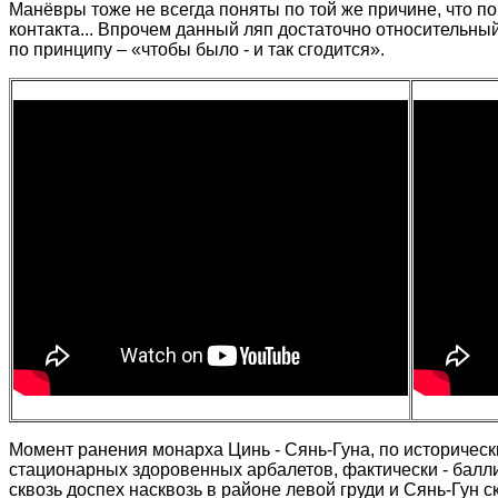
Манёвры тоже не всегда поняты по той же причине, что п
контакта... Впрочем данный ляп достаточно относительный
по принципу – «чтобы было - и так сгодится».
Момент ранения монарха Цинь - Сянь-Гуна, по историческ
стационарных здоровенных арбалетов, фактически - баллис
сквозь доспех насквозь в районе левой груди и Сянь-Гун с