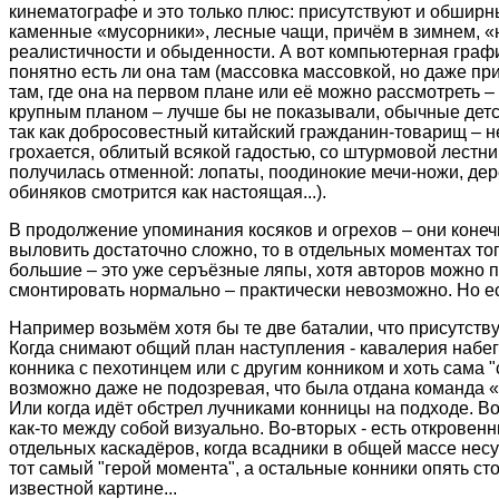
кинематографе и это только плюс: присутствуют и обширны
каменные «мусорники», лесные чащи, причём в зимнем, 
реалистичности и обыденности. А вот компьютерная графика
понятно есть ли она там (массовка массовкой, но даже пр
там, где она на первом плане или её можно рассмотреть –
крупным планом – лучше бы не показывали, обычные детск
так как добросовестный китайский гражданин-товарищ – 
грохается, облитый всякой гадостью, со штурмовой лестни
получилась отменной: лопаты, поодинокие мечи-ножи, дере
обиняков смотрится как настоящая...).
В продолжение упоминания косяков и огрехов – они конечн
выловить достаточно сложно, то в отдельных моментах того
большие – это уже серъёзные ляпы, хотя авторов можно пон
смонтировать нормально – практически невозможно. Но ест
Например возьмём хотя бы те две баталии, что присутств
Когда снимают общий план наступления - кавалерия набе
конника с пехотинцем или с другим конником и хоть сама "
возможно даже не подозревая, что была отдана команда «
Или когда идёт обстрел лучниками конницы на подходе. Во-п
как-то между собой визуально. Во-вторых - есть откровенны
отдельных каскадёров, когда всадники в общей массе несу
тот самый "герой момента", а остальные конники опять сто
известной картине...