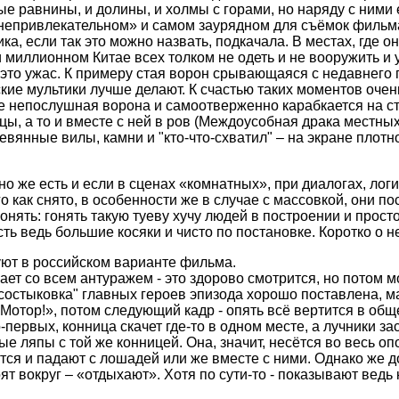
е равнины, и долины, и холмы с горами, но наряду с ними 
«непривлекательном» и самом заурядном для съёмок фильм
, если так это можно назвать, подкачала. В местах, где он
и миллионном Китае всех толком не одеть и не вооружить и 
 это ужас. К примеру стая ворон срывающаяся с недавнего 
ие мультики лучше делают. К счастью таких моментов очень
не непослушная ворона и самоотверженно карабкается на 
цы, а то и вместе с ней в ров (Междоусобная драка местных
вянные вилы, камни и "кто-что-схватил" – на экране плотн
о же есть и если в сценах «комнатных», при диалогах, лог
 как снято, в особенности же в случае с массовкой, они по
ять: гонять такую туеву хучу людей в построении и просто 
ь ведь большие косяки и чисто по постановке. Коротко о н
уют в российском варианте фильма.
гает со всем антуражем - это здорово смотрится, но пото
состыковка" главных героев эпизода хорошо поставлена, масс
Мотор!», потом следующий кадр - опять всё вертится в общ
ервых, конница скачет где-то в одном месте, а лучники засн
е ляпы с той же конницей. Она, значит, несётся во весь опо
тся и падают с лошадей или же вместе с ними. Однако же д
ят вокруг – «отдыхают». Хотя по сути-то - показывают ведь