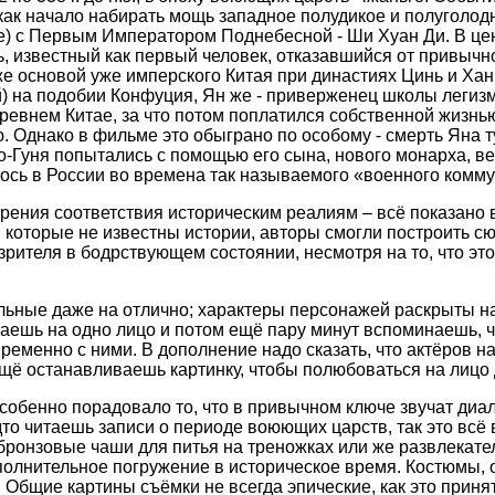
, как начало набирать мощь западное полудикое и полуголод
е) с Первым Императором Поднебесной - Ши Хуан Ди. В цен
ь, известный как первый человек, отказавшийся от привычн
 основой уже имперского Китая при династиях Цинь и Хань 
й) на подобии Конфуция, Ян же - приверженец школы легизм
евнем Китае, за что потом поплатился собственной жизнью 
. Однако в фильме это обыграно по особому - смерть Яна
т
яо-Гуня попытались с помощью его сына, нового монарха, в
лось в России во времена так называемого «военного комм
зрения соответствия историческим реалиям – всё показано 
 которые не известны истории, авторы смогли построить с
 зрителя в бодрствующем состоянии, несмотря на то, что эт
ьные даже на отлично; характеры персонажей раскрыты наст
шь на одно лицо и потом ещё пару минут вспоминаешь, чт
ременно с ними. В дополнение надо сказать, что актёров 
ещё останавливаешь картинку, чтобы полюбоваться на лицо 
обенно порадовало то, что в привычном ключе звучат диал
удто читаешь записи о периоде воюющих царств, так это вс
к бронзовые чаши для питья на треножках или же развлекате
полнительное погружение в историческое время. Костюмы, о
 Общие картины съёмки не всегда эпические, как это приня