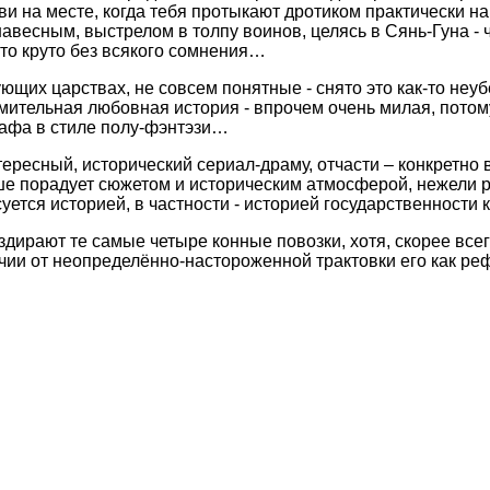
ови на месте, когда тебя протыкают дротиком практически на
навесным, выстрелом в толпу воинов, целясь в Сянь-Гуна - 
то круто без всякого сомнения…
их царствах, не совсем понятные - снято это как-то неубе
ительная любовная история - впрочем очень милая, потому 
рафа в стиле полу-фэнтэзи…
ересный, исторический сериал-драму, отчасти – конкретно 
ьше порадует сюжетом и историческим атмосферой, нежели 
уется историей, в частности - историей государственности 
а раздирают те самые четыре конные повозки, хотя, скорее в
ичии от неопределённо-настороженной трактовки его как р