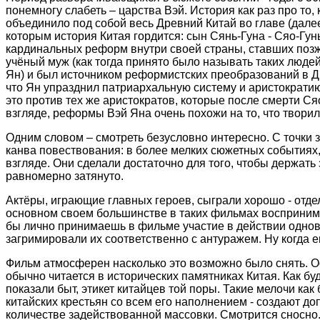
понемногу слабеть – царства Вэй. История как раз про то
объединило под собой весь Древний Китай во главе (дале
которым история Китая гордится: сын Сянь-Гуна - Сяо-Гун
кардинальных реформ внутри своей страны, ставших позже
учёный муж (как тогда принято было называть таких люде
Ян) и был источником реформистских преобразований в Др
что Ян упразднил патриархальную систему и аристократию
это против тех же аристократов, которые после смерти С
взгляде, реформы Вэй Яна очень похожи на то, что твори
Одним словом – смотреть безусловно интересно. С точки 
канва повествования: в более мелких сюжетных событиях,
взгляде. Они сделали достаточно для того, чтобы держать
равномерно затянуто.
Актёры, играющие главных героев, сыграли хорошо - отдел
основном своем большинстве в таких фильмах воспринимае
бы лично принимаешь в фильме участие в действии однов
загримировали их соответственно с антуражем. Ну когда 
Фильм атмосферен насколько это возможно было снять. Ос
обычно читается в исторических памятниках Китая. Как б
показали быт, этикет китайцев той поры. Такие мелочи ка
китайских крестьян со всем его наполнением - создают до
количестве задействованной массовки. Смотрится сносно.