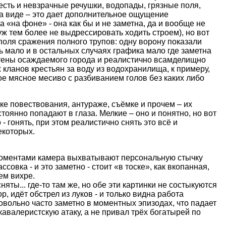
есть и невзрачные речушки, водопады, грязные поля,
а виде – это дает дополнительное ощущение
а «на фоне» - она как бы и не заметна, да и вообще не
уж тем более не выдрессировать ходить строем), но вот
поля сражения полного трупов: одну ворону показали
 мало и в остальных случаях графика мало где заметна
стены осаждаемого города и реалистично всамделищно
 кланов крестьян за воду из водохранилища, к примеру,
ое мясное месиво с разбиванием голов без каких либо
ике повествования, антураже, съёмке и прочем – их
стоянно попадают в глаза. Мелкие – оно и понятно, но вот
- гонять, при этом реалистично снять это всё и
екоторых.
м моментами камера выхватывают персональную стычку
овка - и это заметно - стоит «в тоске», как вкопанная,
ем вихре.
яты... где-то там же, но обе эти картинки не состыкуются
р, идёт обстрел из луков - и только видна работа
овольно часто заметно в моментных эпизодах, что падает
 кавалеристскую атаку, а не привал трёх богатырей по