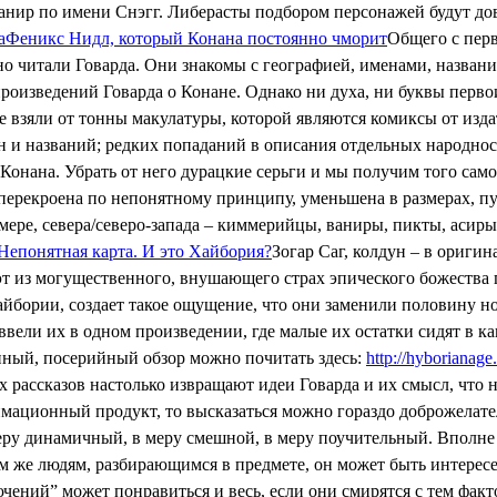
анир по имени Снэгг. Либерасты подбором персонажей будут до
а
Феникс Нидл, который Конана постоянно чморит
Общего с перв
о читали Говарда. Они знакомы с географией, именами, названи
оизведений Говарда о Конане. Однако ни духа, ни буквы первои
е взяли от тонны макулатуры, которой являются комиксы от изда
ен и названий; редких попаданий в описания отдельных народно
о Конана. Убрать от него дурацкие серьги и мы получим того сам
 перекроена по непонятному принципу, уменьшена в размерах, пу
 мере, севера/северо-запада – киммерийцы, ваниры, пикты, аси
Непонятная карта. И это Хайбория?
Зогар Саг, колдун – в ориги
Сэт из могущественного, внушающего страх эпического божества 
айбории, создает такое ощущение, что они заменили половину но
вели их в одном произведении, где малые их остатки сидят в ка
нный, посерийный обзор можно почитать здесь:
http://hyborianage
х рассказов настолько извращают идеи Говарда и их смысл, что 
мационный продукт, то высказаться можно гораздо доброжелател
В меру динамичный, в меру смешной, в меру поучительный. Вполне
 же людям, разбирающимся в предмете, он может быть интересен
ений” может понравиться и весь, если они смирятся с тем факто