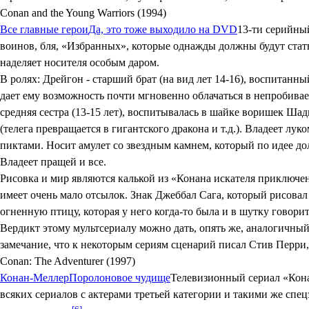
Conan and the Young Warriors (1994)
Все главные герои
Да, это тоже выходило на DVD
13-ти серийны
воинов, бля, «Избранных», которые однажды должны будут стат
наделяет носителя особым даром.
В ролях: Дрейгон - старший брат (на вид лет 14-16), воспитанн
дает ему возможность почти мгновенно облачаться в непробивае
средняя сестра (13-15 лет), воспитывалась в шайке воришек Шад
(телега превращается в гигантского дракона и т.д.). Владеет л
пиктами. Носит амулет со звездным камнем, который по идее до
Владеет пращей и все.
Рисовка и мир являются калькой из «Конана искателя приключен
имеет очень мало отсылок. Знак Джеббал Сага, который рисовал
огненную птицу, которая у него когда-то была и в шутку говорит,
Вердикт этому мультсериалу можно дать, опять же, аналогичный
замечание, что к некоторым сериям сценарий писал Стив Перри,
Conan: The Adventurer (1997)
Конан-Меллер
Поролоновое чудище
Телевизионный сериал «Кона
всяких сериалов с актерами третьей категории и такими же спе