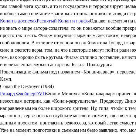
там главой мега-культа, а то и государства и терроризирует це
вообще, само сочетание «ваниры-сэтопоклонники» выглядит стран
Конан в доспехах
Распятый Конан и грифы
Однако, несмотря на 
не знать о мире автора-создателя, то он покажется вообще прек
просто так и есть. Фильм получился мрачным, жестоким, неве
свободоволия. В отличие от основного лейтмотива Говарда «вар
силе и слепоте веры, том, на что некоторые могут пойти ради н
том, как хорошо быть крутым. Фильм отлично поставлен, качеств
и великолепная музыка авторства Бэзила Полидуриса.
Новеллизацию фильма под названием «Конан-варвар», переведен
Камп.
Conan the Destroyer (1984)
Ричард Флейшер
DVD
Фильм Милиуса «Конан-варвар» принес по 
известным истории, как «Конан-разрушитель». Продюсеру Дино д
направленным на более широкого зрителя. Ну, типа, чтобы к те
мрачность, серьезность и глубокие мысли в сюжете, сделав его 
данным проектом, пригласить режиссера, который легко сумеет 
Уже на момент подготовки к съемкам им было заявлено, что, мо