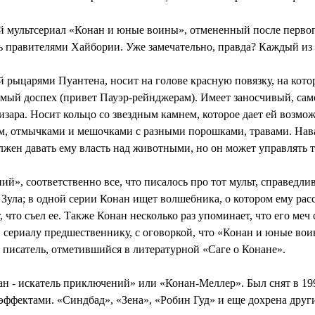
й мультсериал «Конан и юные воины», отмененный после первог
ь правителями Хайбории. Уже замечательно, правда? Каждый из 
ый рыцарями Пуантена, носит на голове красную повязку, на кото
мый доспех (привет Пауэр-рейнджерам). Имеет заносчивый, само
изара. Носит кольцо со звездным камнем, которое дает ей возмож
уком, отмычками и мешочками с разными порошками, травами. Нава
лжен давать ему власть над животными, но он может управлять 
ий», соответственно все, что писалось про тот мульт, справедл
 Зула; в одной серии Конан ищет волшебника, о котором ему рас
 что съел ее. Также Конан несколько раз упоминает, что его меч с
 сериалу предшественнику, с оговоркой, что «Конан и юные вои
 писатель, отметившийся в литературной «Саге о Конане».
н - искатель приключений» или «Конан-Меллер». Был снят в 199
цэффектами. «Синдбад», «Зена», «Робин Гуд» и еще дохрена друг