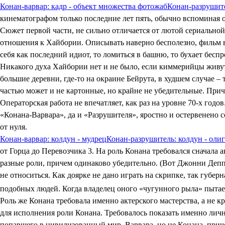
Конан-варвар: кадр - объект множества фотожаб
Конан-разрушите
кинематографом только последние лет пять, обычно вспоминая 
Сюжет первой части, не сильно отличается от лютой сериально
отношения к Хайбории. Описывать наверно бесполезно, фильм ви
себя как последний идиот, то ломиться в башню, то бухает беспр
Никакого духа Хайбории нет и не было, если киммерийцы живут
большие деревни, где-то на окраине Бейрута, в худшем случае 
частью может и не картонные, но крайне не убедительные. Прич
Операторская работа не впечатляет, как раз на уровне 70-х год
«Конана-Варвара», да и «Разрушителя», яростно и остервенено с
от нуля.
Конан-варвар: колдун - мудрец
Конан-разрушитель: колдун - оли
от Горца до Перевозчика 3. На роль Конана требовался сначала 
разные роли, причем одинаково убедительно. (Вот Джонни Депп –
не относиться. Как доярке не дано играть на скрипке, так губ
подобных людей. Когда владелец оного «чугунного рыла» пытаетс
Роль же Конана требовала именно актерского мастерства, а не 
для исполнения роли Конана. Требовалось показать именно личн
попавшего в цивилизованный мир. Варвара, но не Конана, приче