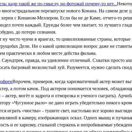
ль: кадр такой же по смыслу, но фотожаб почему-то нет...
Некото
о многострадальном перезапуске нового Конана. На самом деле 
й херни с Конаном-Меллером. Если бы не де Камп, отчего-то ре
дел почти каждый. Ерунды более чем хватает, то лучшего глади
обудно, до потери сознания.
 ну чисто чукчи в ярангах, то цивилизованные страны, которы
– трущобах Дели. Ни о какой цивилизации вопрос даже не ставит
ем практически в любом месте действа фильма.
ов. Саундтрек, правда, на удивление отличный. Схватки просто 
осать багровый мозолистый хуй. Разумеется, нужно сделать скидк
гофрен
Впрочем, примеров, когда харизматичный актер может вы
актер, а потом качок. Под актером понимается человек, обладаю
 актер, могёт и задрота и отморозка и ученого сыграть). Арчиб
ернатору «Чугунное рыло» не дано играть убедительно никого кр
я играть «чюства» - тушите свет, настолько все хорово выгляди
кривляний в камеру, изображающих оскал. Одних мышц и пучанья
ость и ее харизму, стальной стержень и непробиваемые убеждени
м варвара и внешне и внутренне далеко от образа киммерийца: 