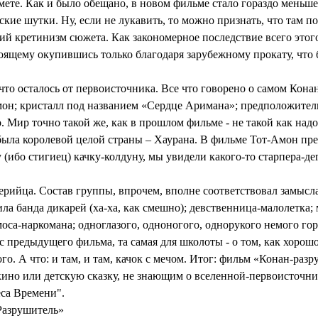
ете. Как и было обещано, в новом фильме стало гораздо меньше
кие шутки. Ну, если не лукавить, то можно признать, что там по
щий кретинизм сюжета. Как закономерное последствие всего эт
тоящему окупившись только благодаря зарубежному прокату, что
 что осталось от первоисточника. Все что говорено о самом Кон
мон; кристалл под названием «Сердце Аримана»; предположительн
о. Мир точно такой же, как в прошлом фильме - не такой как над
с была королевой целой страны – Хаурана. В фильме Тот-Амон п
ибо стигиец) качку-колдуну, мы увидели какого-то старпера-дег
ийца. Состав группы, впрочем, вполне соответствовал замысла
рила банда дикарей (ха-ха, как смешно); девственница-малолетка
оса-наркомана; одноглазого, одноногого, однорукого немого гор
с предыдущего фильма, та самая для школоты - о том, как хорош
го. А что: и там, и там, качок с мечом. Итог: фильм «Конан-раз
ино или детскую сказку, не знающим о вселенной-первоисточник
са Времени".
Разрушитель»