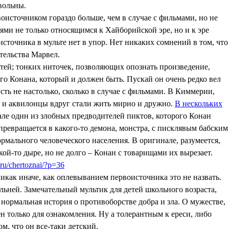
вольны.
оисточником гораздо больше, чем в случае с фильмами, но не
ями не только относящимся к Хайборийской эре, но и к эре
сточника в мульте нет в упор. Нет никаких сомнений в том, что
тельства Марвел.
стей; тонких ниточек, позволяющих опознать произведение,
ого Конана, который и должен быть. Пускай он очень редко вел
сть не настолько, сколько в случае с фильмами. В Киммерии,
ры и аквилонцы вдруг стали жить мирно и дружно.
В нескольких
нале один из злобных предводителей пиктов, которого Конан
превращается в какого-то демона, монстра, с писклявым бабским
рмального человеческого населения. В оригинале, разумеется,
кой-то дыре, но не долго – Конан с товарищами их вырезает.
.ru/chertoznai/?p=36
никак иначе, как оплевыванием первоисточника это не назвать.
ьней. Замечательный мультик для детей школьного возраста,
 нормальная история о противоборстве добра и зла. О мужестве,
 только для ознакомления. Ну а толерантным к ереси, либо
м, что он все-таки детский.