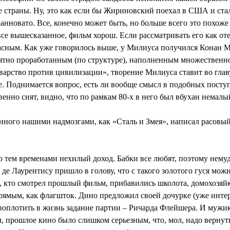
лые страны. Ну, это как если бы Жириновский поехал в США и ста
новато. Все, конечно может быть, но больше всего это похоже н
все вышесказанное, фильм хорош. Если рассматривать его как от
расным. Как уже говорилось выше, у Милиуса получился Конан Ми
роятно проработанным (по структуре), наполненным множествен
варство против цивилизации», творение Милиуса ставит во глав
ее. Поднимается вопрос, есть ли вообще смысл в подобных посту
енно снят, видно, что по рамкам 80-х в него был вбухан немалы
ного нашими надмозгами, как «Сталь и Змея», написал расовый
тем временами нехилый доход. Бабки все любят, поэтому немудр
е Лаурентису пришло в голову, что с такого золотого гуся можн
м, кто смотрел прошлый фильм, прибавились школота, домохозяй
прямым, как флагшток. Дино предложил своей дочурке (уже интер
воплотить в жизнь задание партии – Ричарда Флейшера. И мужик,
л, прошлое кино было слишком серьезным, что, мол, надо верну