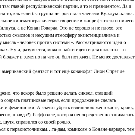
л там главой республиканской партии, а то и президентом. Да и
а то, как если бы группа негров стала членами Ку-клукс-клана.
ельное кинематографическое творение в жанре фэнтези и ничего
лиуса, а не Конан Говарда. Это не хорошо и не плохо, это
ностью смыслов и несущим атмосферу экзистенциализма и
у мысль «человек против системы». Рассматриваются идеи о
пках. Ну и, разумеется, можно найти идею и для школоты – о
й бюджет и заметно на что он был потрачен. Не менее доставляет
 американский фантаст и тот ещё конанофаг Лион Спрэг де
ено, что вскоре было решено делать сиквел, ставший
о содрать платиновые перья, если продолжение сделать
ки и феминистки. А значит убрать излишнюю жестокость, кровь,
есно, правда?), Раффаэлле, которая непосредственно занималась
 шутя, справился со своей ролью.
ться к первоисточникам…та-дам, комиксам о Конане-варваре, тем