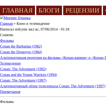
Jump to Content
ГЛАВНАЯ
БЛОГИ
РЕЦЕНЗИИ
Вы здесь
Главная
» Кино и телевидение
Написал
redcynic
вкл
вс, 07/06/2014 - 01:18
Contents
Фильмы
Conan the Barbarian (1982)
Conan the Destroyer (1984)
Альтернативная рецензия на фильмы «Конан-варвар» и «Конан 
Телевидение
Conan: The Adventurer (1992)
Conan and the Young Warriors (1994)
Conan: The Adventurer (1997)
Альтернативный обзор телесериала Conan: The Adventurer (1997)
Примечания
Фильмы