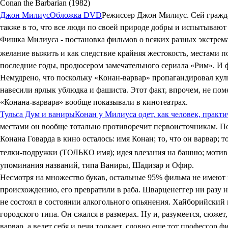
Conan the Barbarian (1982)
Джон Милиус
Обложка DVD
Режиссер Джон Милиус. Сей граждан
также в то, что все люди по своей природе добры и испытываю
Фишка Милиуса - постановка фильмов о всяких разных экстремаль
желание выжить и как следствие крайняя жестокость, местами п
последние годы, продюсером замечательного сериала «Рим». И ф
Немудрено, что поскольку «Конан-варвар» пропагандировал кул
навесили ярлык ублюдка и фашиста. Этот факт, впрочем, не пом
«Конана-варвара» вообще показывали в кинотеатрах.
Тульса Дум и ваниры
Конан у Милиуса одет, как человек, практи
местами он вообще тотально противоречит первоисточникам. По
Конана Говарда в кино осталось: имя Конан; то, что он варвар; т
телки-подружки (ТОЛЬКО имя); идея влезания на башню; моти
упоминания названий, типа Ваниры, Шадизар и Офир.
Несмотря на множество букав, остальные 95% фильма не имеют к
происхождению, его превратили в раба. Шварценеггер ни разу 
не состоял в состоянии алкогольного опьянения. Хайборийский
городского типа. Он сжался в размерах. Ну и, разумеется, сюжет,
варвар, а ведет себя и речи толкает, словно еще тот профессор 