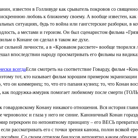
ин, известен в Голливуде как срыватель покровов со священной
т искреннюю любовь к ближнему своему. А вообще известен, как
ных ситуациях, будь то война или гангстерские разборки, в кот
одлость, а местами и героизм. Он был сценаристом фильма «Гря
ильм о Конане он сделал в таком же духе.
ьт сильной личности, а в «Кровавом рассвете» вообще творилс
ешал впоследствии народу просматривать его фильмы на видиках
чески всегда
Если смотреть на соответствие Говарду, фильм «Кон
этому тот, кто называет фильм хорошим примером экранизации п
о, что он киммериец; то, что его папаня кузнец; то, что Конан во
в, как подружка-жмурик помогает любимому после смерти (ТОЛ
 говардовскому Конану никакого отношения. Вся история главно
не черноволос и глаза у него не синие. Каноничный Конан гора
 мир перекроен по непонятному принципу – его ВЕСЬ превратили
 если рассматривать его с точки зрения канона, полон всякой ере
философии. Со своим отрядом бандосов непонятно каким образом п