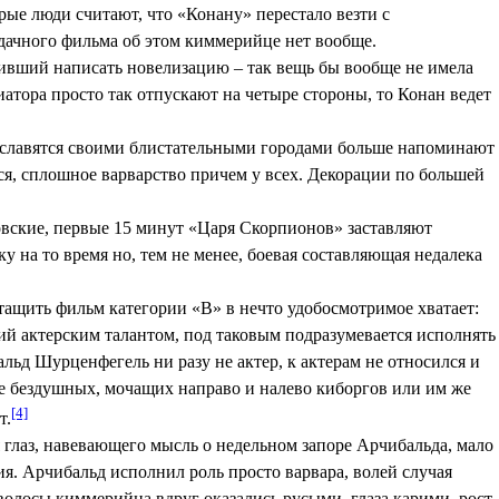
рые люди считают, что «Конану» перестало везти с
удачного фильма об этом киммерийце нет вообще.
шивший написать новелизацию – так вещь бы вообще не имела
атора просто так отпускают на четыре стороны, то Конан ведет
е славятся своими блистательными городами больше напоминают
ься, сплошное варварство причем у всех. Декорации по большей
аховские, первые 15 минут «Царя Скорпионов» заставляют
у на то время но, тем не менее, боевая составляющая недалека
тащить фильм категории «В» в нечто удобосмотримое хватает:
щий актерским талантом, под таковым подразумевается исполнять
альд Шурценфегель ни разу не актер, к актерам не относился и
оме бездушных, мочащих направо и налево киборгов или им же
[4]
т.
 глаз, навевающего мысль о недельном запоре Арчибальда, мало
я. Арчибальд исполнил роль просто варвара, волей случая
волосы киммерийца вдруг оказались русыми, глаза карими, рост