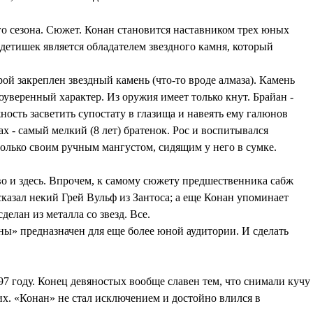
о сезона. Сюжет. Конан становится наставником трех юных
детишек является обладателем звездного камня, который
рой закреплен звездный камень (что-то вроде алмаза). Камень
уверенный характер. Из оружия имеет только кнут. Брайан -
ность засветить супостату в глазища и навеять ему галюнов
х - самый мелкий (8 лет) братенок. Рос и воспитывался
только своим ручным мангустом, сидящим у него в сумке.
иво и здесь. Впрочем, к самому сюжету предшественника сабж
сказал некий Грей Вульф из Зантоса; а еще Конан упоминает
делан из металла со звезд. Все.
ны» предназначен для еще более юной аудитории. И сделать
7 году. Конец девяностых вообще славен тем, что снимали кучу
их. «Конан» не стал исключением и достойно влился в