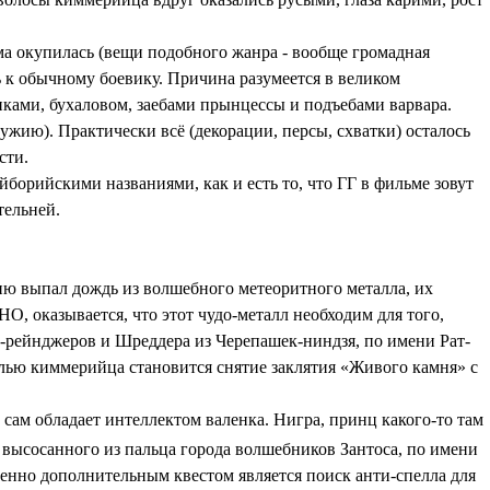
ма окупилась (вещи подобного жанра - вообще громадная
сь к обычному боевику. Причина разумеется в великом
нками, бухаловом, заебами прынцессы и подъебами варвара.
ужию). Практически всё (декорации, персы, схватки) осталось
сти.
йборийскими названиями, как и есть то, что ГГ в фильме зовут
тельней.
ю выпал дождь из волшебного метеоритного металла, их
О, оказывается, что этот чудо-металл необходим для того,
р-рейнджеров и Шреддера из Черепашек-ниндзя, по имени Рат-
елью киммерийца становится снятие заклятия «Живого камня» с
сам обладает интеллектом валенка. Нигра, принц какого-то там
 высосанного из пальца города волшебников Зантоса, по имени
енно дополнительным квестом является поиск анти-спелла для