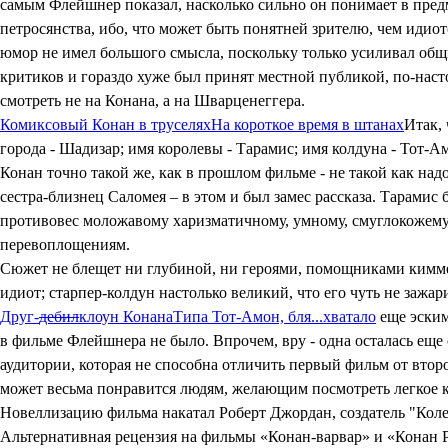
самым Флейшнер показал, насколько сильно он понимает в предм
петросянства, ибо, что может быть понятней зрителю, чем идиотс
юмор не имел большого смысла, поскольку только усиливал об
критиков и гораздо хуже был принят местной публикой, по-нас
смотреть не на Конана, а на Шварценеггера.
Комиксовый Конан в труселях
На короткое время в штанах
Итак,
города - Шадизар; имя королевы - Тарамис; имя колдуна - Тот-А
Конан точно такой же, как в прошлом фильме - не такой как над
сестра-близнец Саломея – в этом и был замес рассказа. Тарами
противовес моложавому харизматичному, умному, смуглокожему (
перевоплощениям.
Сюжет не блещет ни глубиной, ни героями, помощниками киммер
идиот; старпер-колдун настолько великий, что его чуть не зажа
Друг-
дебил
клоун Конана
Типа Тот-Амон, бля...хватало
еще эским
в фильме Флейшнера не было. Впрочем, вру - одна осталась еще 
аудитории, которая не способна отличить первый фильм от второ
может весьма понравится людям, желающим посмотреть легкое к
Новеллизацию фильма накатал Роберт Джордан, создатель "Коле
Альтернативная рецензия на фильмы «Конан-варвар» и «Конан 