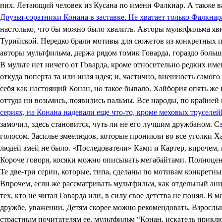
них. Летающий человек из Кусана по имени Фалкнар. А также в
Друзья-соратники Конана в заставке. Не хватает только Фалкнар
настолько, что бы можно было хвалить. Авторы мультфильма явн
Турийской. Нередко брали мотивы для сюжетов из конкретных пр
авторы мультфильма, держа рядом томик Говарда, гораздо больш
В мульте нет ничего от Говарда, кроме относительно редких им
откуда поперта та или иная идея; и, частично, внешность самог
себя как настоящий Конан, но такое бывало. Хайбория опять же
оттуда ни возьмись, появились пальмы. Все народы, по крайней
сериях, на Конана надевали еще что-то, кроме меховых труселей
замочил, здесь становится, чуть ли не его лучшим дружбаном. 
голосом. Засилье змеелюдов, которые проникли во все уголки Х
людей змей не было. «Последователи» Камп и Картер, впрочем, в
Короче говоря, косяки можно описывать мегабайтами. Полноце
Те две-три серии, которые, типа, сделаны по мотивам конкретны
Впрочем, если же рассматривать мультфильм, как отдельный ани
тех, кто не читал Говарда или, в силу свое детства не понял. 
дружбе, уважении. Детям скорее можно рекомендовать. Взрослым
страстным почитателям ее, мультфильм “Конан, искатель приключ