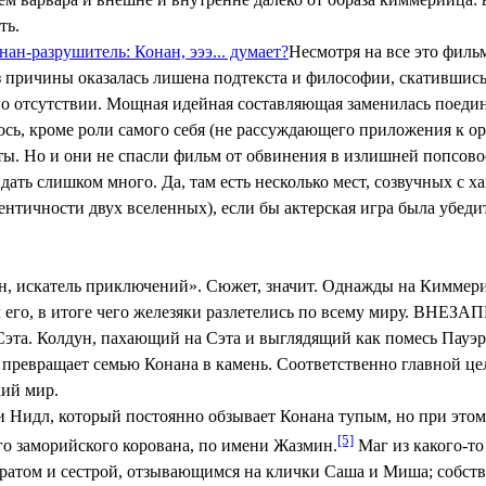
ть.
нан-разрушитель: Конан, эээ... думает?
Несмотря на все это филь
е без причины оказалась лишена подтекста и философии, скативши
его отсутствии. Мощная идейная составляющая заменилась поеди
ось, кроме роли самого себя (не рассуждающего приложения к ор
ты. Но и они не спасли фильм от обвинения в излишней попсово
ать слишком много. Да, там есть несколько мест, созвучных с ха
ентичности двух вселенных), если бы актерская игра была убеди
н, искатель приключений». Сюжет, значит. Однажды на Киммери
 его, в итоге чего железяки разлетелись по всему миру. ВНЕЗАПН
 Сэта. Колдун, пахающий на Сэта и выглядящий как помесь Пауэ
 превращает семью Конана в камень. Соответственно главной ц
кий мир.
и Нидл, который постоянно обзывает Конана тупым, но при этом 
[5]
го заморийского корована, по имени Жазмин.
Маг из какого-то
ратом и сестрой, отзывающимся на клички Саша и Миша; собств