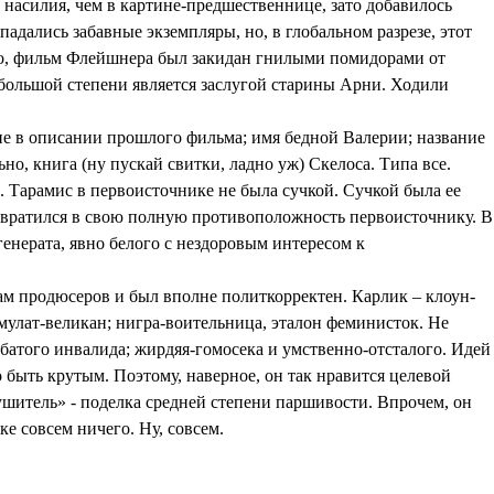
 насилия, чем в картине-предшественнице, зато добавилось
падались забавные экземпляры, но, в глобальном разрезе, этот
ого, фильм Флейшнера был закидан гнилыми помидорами от
 большой степени является заслугой старины Арни. Ходили
ане в описании прошлого фильма; имя бедной Валерии; название
о, книга (ну пускай свитки, ладно уж) Скелоса. Типа все.
о. Тарамис в первоисточнике не была сучкой. Сучкой была ее
ревратился в свою полную противоположность первоисточнику. В
енерата, явно белого с нездоровым интересом к
м продюсеров и был вполне политкорректен. Карлик – клоун-
; мулат-великан; нигра-воительница, эталон феминисток. Не
батого инвалида; жирдяя-гомосека и умственно-отсталого. Идей
о быть крутым. Поэтому, наверное, он так нравится целевой
рушитель» - поделка средней степени паршивости. Впрочем, он
е совсем ничего. Ну, совсем.