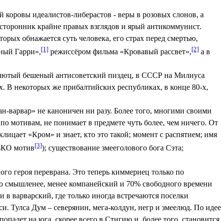
 коровы идеалистов-либерастов - веры в розовых слонов, а
 сторонник крайне правых взглядов и ярый антикоммунист.
орых обнажается суть человека, его страх перед смертью,
[1]
[2]
зный Гарри»,
режиссёром фильма «Кровавый рассвет»,
а в
я лютый бешеный антисоветский пиздец, в СССР на Милиуса
. В некоторых же прибалтийских республиках, в конце 80-х,
ан-варвар» не каноничен ни разу. Более того, многими своими
о мотивам, не понимает в предмете чуть более, чем ничего. От
склицает «Кром» и знает, кто это такой; момент с распятием; имя
[3]
ЬКО мотив
); существование змееголового бога Сэта;
го героя переврана. Это теперь киммериец только по
здо смышленее, менее компанейский и 70% свободного времени
 в варварский, где только иногда встречаются поселки
си. Тулса Дум – северянин, мега-колдун, негр и змеелюд. По идее
опадет на юга, скорее всего в Стигию и, более того, становится