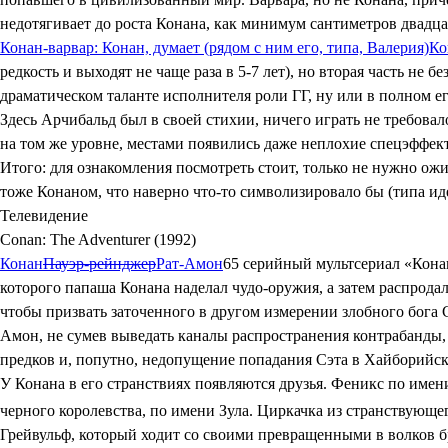
недотягивает до роста Конана, как минимум сантиметров двадца
Конан-варвар: Конан, думает (рядом с ним его, типа, Валерия)
Ко
редкость и выходят не чаще раза в 5-7 лет), но вторая часть н
драматическом таланте исполнителя роли ГГ, ну или в полном 
Здесь Арчибальд был в своей стихии, ничего играть не требовал
на том же уровне, местами появились даже неплохие спецэффек
Итого: для ознакомления посмотреть стоит, только не нужно ожид
тоже Конаном, что наверно что-то символизировало бы (типа ид
Телевидение
Conan: The Adventurer (1992)
Конан
Пауэр-рейнджер
Рат-Амон
65 серийный мультсериал «Кона
которого папаша Конана наделал чудо-оружия, а затем распродал
чтобы призвать заточенного в другом измерении злобного бога
Амон, не сумев выведать каналы распространения контрабанды,
предков и, попутно, недопущение попадания Сэта в Хайборийс
У Конана в его странствиях появляются друзья. Феникс по имен
черного королевства, по имени Зула. Циркачка из странствующе
Грейвульф, который ходит со своими превращенными в волков б