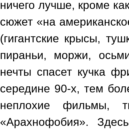
ничего лучше, кроме ка
сюжет «на американско
(гигантские крысы, туш
пираньи, моржи, осьм
нечты
спасет
кучка фр
середине 90-х, тем бо
неплохие фильмы, 
«Арахнофобия». Здес